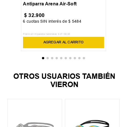
Antiparra Arena Air-Soft
$
32
.
900
6
cuotas SIN interés de
$
5484
Precio sin impuestos nacionales:
$
27
.
190
,
08
AGREGAR AL CARRITO
OTROS USUARIOS TAMBIÉN
VIERON