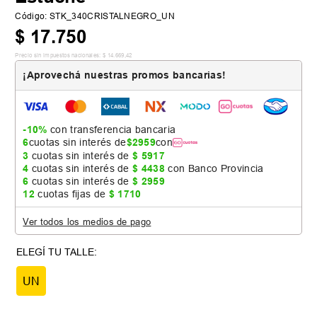
Código
:
STK_340CRISTALNEGRO_UN
$
17
.
750
Precio sin impuestos nacionales:
$
14
.
669
,
42
¡Aprovechá nuestras promos bancarias!
-10%
con transferencia bancaria
6
cuotas sin interés de
$
2959
con
3
cuotas sin interés de
$
5917
4
cuotas sin interés de
$
4438
con Banco Provincia
6
cuotas sin interés de
$
2959
12
cuotas fijas de
$
1710
Ver todos los medios de pago
UN