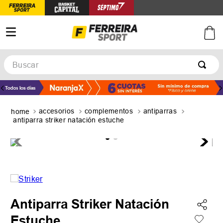
Buscar
TÉRMINOS MÁS BUSCADOS
1
.
botines
accesorios
complementos
antiparras
2
.
zapatillas
antiparra striker natación estuche
3
.
basquet
4
.
zapatillas mujer
5
.
zapatillas adidas
Antiparra Striker Natación
Estuche