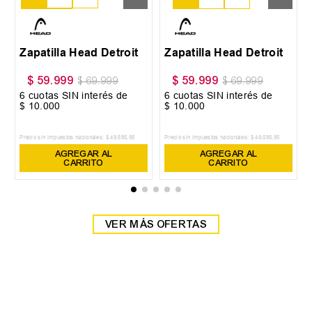
38
39
Zapatilla Head Detroit
Zapatilla Head Detroit
$
59
.
999
$
59
.
999
$
69
.
999
$
69
.
999
6
cuotas SIN interés de
6
cuotas SIN interés de
$
10
.
000
$
10
.
000
Precio sin impuestos nacionales:
$
49
.
585
,
95
Precio sin impuestos nacionales:
$
49
.
585
,
95
AGREGAR AL
AGREGAR AL
CARRITO
CARRITO
VER MÁS OFERTAS