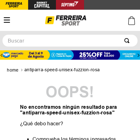
Buscar
TÉRMINOS MÁS BUSCADOS
1
.
botines
antiparra-speed-unisex-fuzzion-rosa
2
.
zapatillas
3
.
basquet
OOPS!
4
.
zapatillas mujer
5
.
zapatillas adidas
No encontramos ningún resultado para
"
antiparra-speed-unisex-fuzzion-rosa
"
¿Qué debo hacer?
Comprueba los términos ingresados