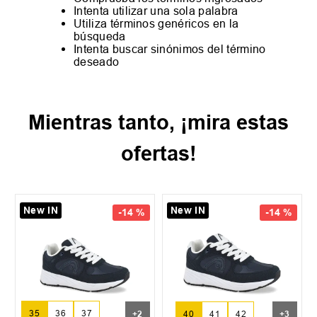
Intenta utilizar una sola palabra
Utiliza términos genéricos en la
búsqueda
Intenta buscar sinónimos del término
deseado
Mientras tanto, ¡mira estas
ofertas!
New IN
New IN
-
14 %
-
14 %
35
36
37
+
2
40
41
42
+
3