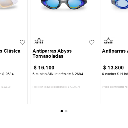
UN
UN
s Clásica
Antiparras Abyss
Antiparras
Tornasoladas
$
16
.
100
$
13
.
800
de
$
2684
6
cuotas SIN interés de
$
2684
6
cuotas SIN in
13
.
305
,
79
Precio sin impuestos nacionales:
$
13
.
305
,
79
Precio sin impuestos na
CARRITO
AGREGAR AL CARRITO
AGREGA