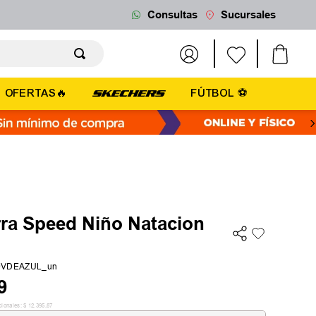
Consultas
Sucursales
OFERTAS🔥
FÚTBOL ⚽
rra Speed Niño Natacion
9VDEAZUL_un
9
cionales:
$
12
.
395
,
87