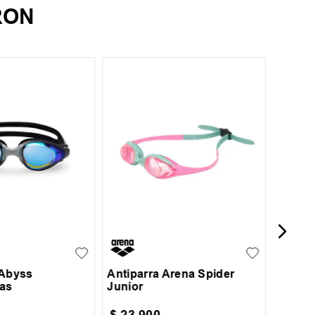
RON
UN
Antipa
UN
 Abyss
Antiparra Arena Spider
as
Junior
$
23
.
900
$
29
.