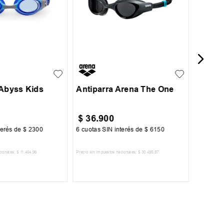
UN
 Abyss Kids
Antiparra Arena The One
$
36
.
900
$
13
.
terés de
$
2300
6
cuotas SIN interés de
$
6150
6
cuotas 
cionales:
$
11
.
404
,
96
Precio sin impuestos nacionales:
$
30
.
495
,
87
Precio sin im
R AL CARRITO
AGREGAR AL CARRITO
A