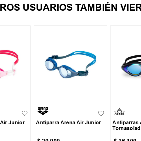
ROS USUARIOS TAMBIÉN VIE
JR
UN
Air Junior
Antiparra Arena Air Junior
Antiparras
Tornasolad
$
29
.
900
$
16
.
100