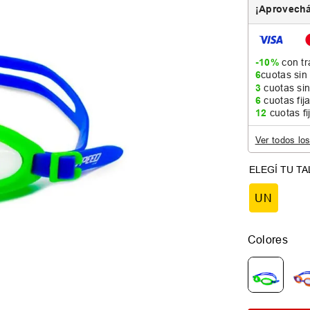
¡Aprovechá
-10%
con tr
6
cuotas sin
3
cuotas sin
6
cuotas fij
12
cuotas fi
Ver todos lo
UN
Colores