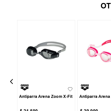
OT
ación
UN
JR
Antiparra Arena Zoom X-Fit
Antiparra Arena 
$
21
.
500
$
29
.
900