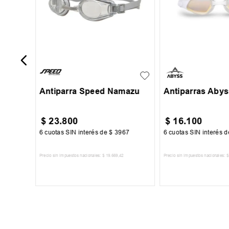
UN
UN
Antiparra Speed Namazu
Antiparras Abys
$
23
.
800
$
16
.
100
00
6
cuotas SIN interés de
$
3967
6
cuotas SIN interés 
Precio sin impuestos nacionales:
$
19
.
669
,
42
Precio sin impuestos nacionales:
$
TO
AGREGAR AL CARRITO
AGREGAR AL 