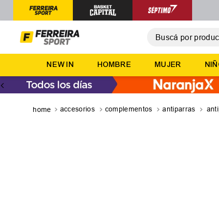
Buscá por producto,
T
NEW IN
HOMBRE
MUJER
NI
1
.
2
.
3
.
accesorios
complementos
antiparras
ant
4
.
5
.