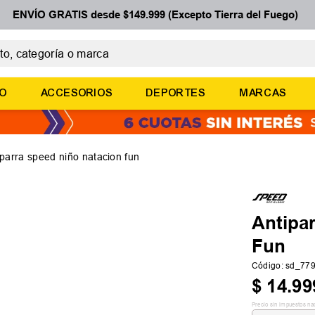
ENVÍO GRATIS desde $149.999 (Excepto Tierra del Fuego)
 categoría o marca
ÉRMINOS MÁS BUSCADOS
ÑO
ACCESORIOS
DEPORTES
MARCAS
botines
basquet
zapatillas mujer
iparra speed niño natacion fun
zapatillas adidas
medias
Antipa
Fun
Código
:
sd_77
$
14
.
99
Precio sin impuestos na