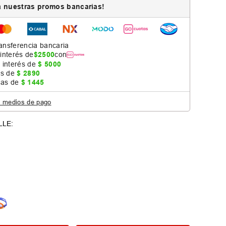
 nuestras promos bancarias!
ansferencia bancaria
 interés de
$
2500
con
 interés de
$
5000
as de
$
2890
jas de
$
1445
s medios de pago