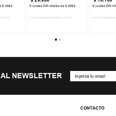
de
$
4984
6
cuotas SIN interés de
$
4984
6
cuotas SIN in
24
.
710
,
74
Precio sin impuestos nacionales:
$
24
.
710
,
74
Precio sin impuestos na
CARRITO
AGREGAR AL CARRITO
AGREGA
 AL NEWSLETTER
CONTACTO