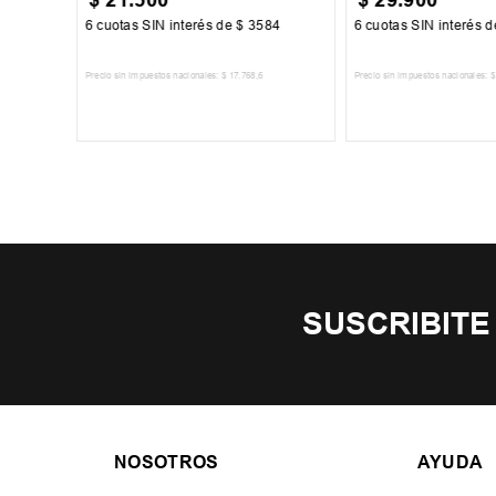
84
6
cuotas SIN interés de
$
3584
6
cuotas SIN interés 
Precio sin impuestos nacionales:
$
17
.
768
,
6
Precio sin impuestos nacionales:
$
TO
AGREGAR AL CARRITO
AGREGAR AL 
SUSCRIBITE
NOSOTROS
AYUDA