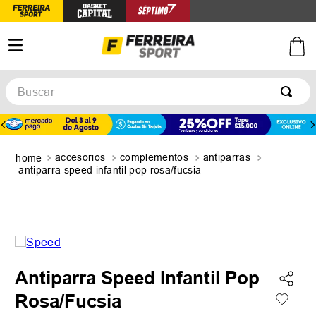
Buscar
TÉRMINOS MÁS BUSCADOS
1
.
botines
accesorios
complementos
antiparras
2
.
zapatillas
antiparra speed infantil pop rosa/fucsia
3
.
basquet
4
.
zapatillas mujer
5
.
zapatillas adidas
Antiparra Speed Infantil Pop
Rosa/Fucsia