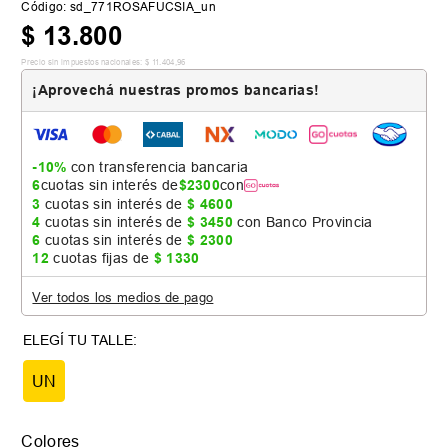
Código
:
sd_771ROSAFUCSIA_un
$
13
.
800
Precio sin impuestos nacionales:
$
11
.
404
,
96
¡Aprovechá nuestras promos bancarias!
-10%
con transferencia bancaria
6
cuotas sin interés de
$
2300
con
3
cuotas sin interés de
$
4600
4
cuotas sin interés de
$
3450
con Banco Provincia
6
cuotas sin interés de
$
2300
12
cuotas fijas de
$
1330
Ver todos los medios de pago
UN
Colores