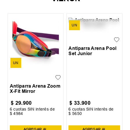
UN
Antiparra Speed Namazu
$
23
.
800
6
cuotas SIN interés de
$
3967
Precio sin impuestos nacionales:
$
19
.
669
,
42
AGREGAR AL CARRITO