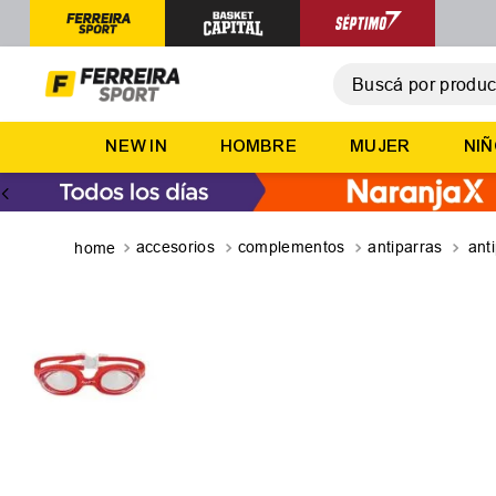
Buscá por producto,
T
NEW IN
HOMBRE
MUJER
NI
1
.
2
.
3
.
accesorios
complementos
antiparras
ant
4
.
5
.