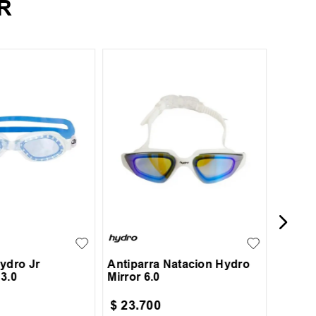
R
UN
Antipa
UN
ydro Jr
Antiparra Natacion Hydro
3.0
Mirror 6.0
$
23
.
700
$
15
.