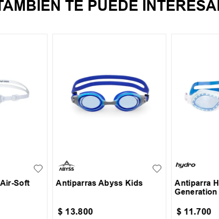
TAMBIEN TE PUEDE INTERESA
UN
UN
Air-Soft
Antiparras Abyss Kids
Antiparra H
Generation 
$
13
.
800
$
11
.
700