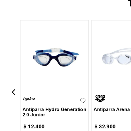
anción
JR
UN
Antiparra Hydro Generation
Antiparra Arena 
2.0 Junior
$
12
.
400
$
32
.
900