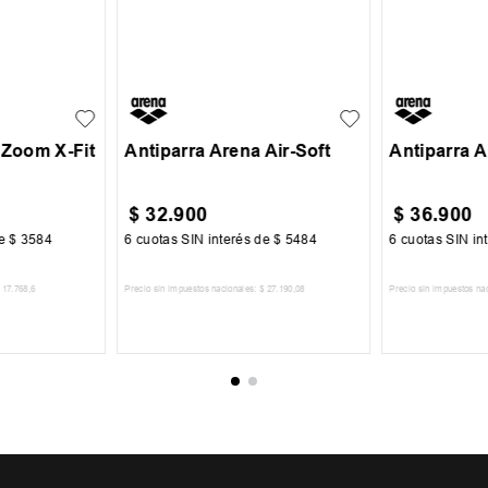
UN
UN
 Zoom X-Fit
Antiparra Arena Air-Soft
Antiparra 
$
32
.
900
$
36
.
900
de
$
3584
6
cuotas SIN interés de
$
5484
6
cuotas SIN in
17
.
768
,
6
Precio sin impuestos nacionales:
$
27
.
190
,
08
Precio sin impuestos na
CARRITO
AGREGAR AL CARRITO
AGREGA