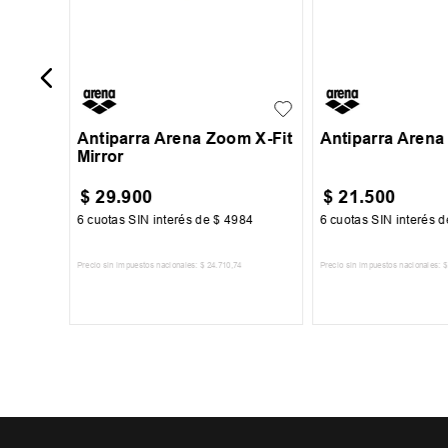
UN
UN
Antiparra Arena Zoom X-Fit
Antiparra Arena
Mirror
$
29
.
900
$
21
.
500
84
6
cuotas SIN interés de
$
4984
6
cuotas SIN interés 
Precio sin impuestos nacionales:
$
24
.
710
,
74
Precio sin impuestos nacionales:
$
TO
AGREGAR AL CARRITO
AGREGAR AL 