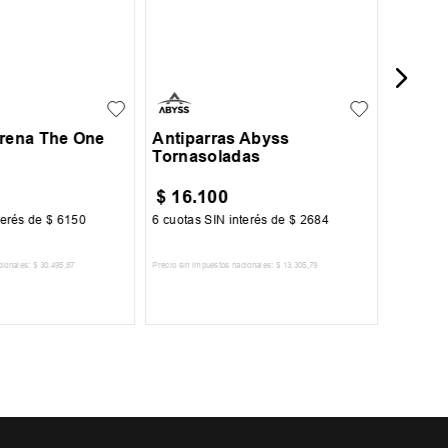
UN
Arena The One
Antiparras Abyss
Tornasoladas
$
16
.
100
$
35
.
terés de
$
6150
6
cuotas SIN interés de
$
2684
6
cuotas 
cionales:
$
30
.
495
,
87
Precio sin impuestos nacionales:
$
13
.
305
,
79
Precio sin im
R AL CARRITO
AGREGAR AL CARRITO
A