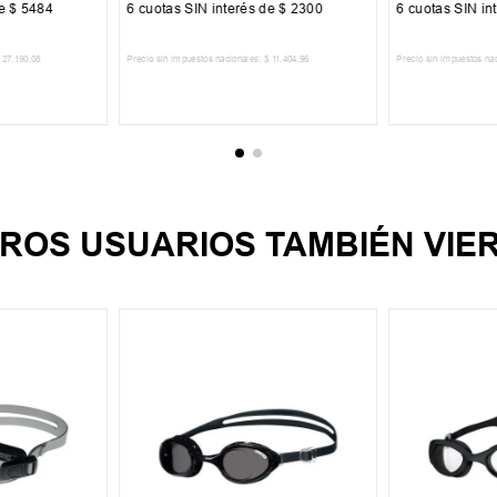
de
$
5484
6
cuotas SIN interés de
$
2300
6
cuotas SIN in
27
.
190
,
08
Precio sin impuestos nacionales:
$
11
.
404
,
96
Precio sin impuestos na
CARRITO
AGREGAR AL CARRITO
AGREGA
ROS USUARIOS TAMBIÉN VIE