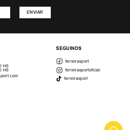
ENVIAR
SEGUINOS
ferreirasport
30 HS
00 HS
ferreirasportoficial
sport.com
ferreirasport