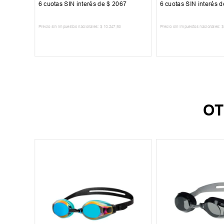
84
6
cuotas SIN interés de
$
2067
6
cuotas SIN interés 
Precio sin impuestos nacionales:
$
10
.
247
,
93
Precio sin impuestos nacionales:
$
TO
AGREGAR AL CARRITO
AGREGAR AL 
OT
anción