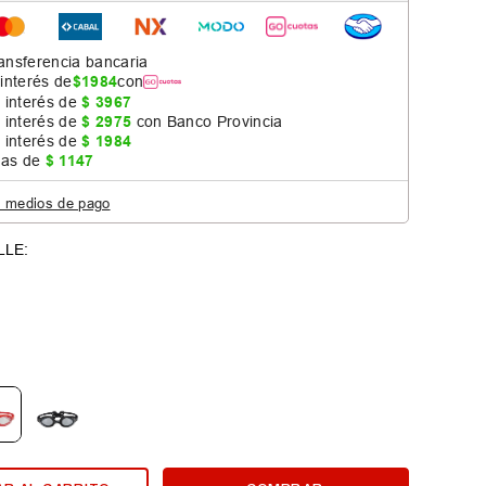
ansferencia bancaria
 interés de
$
1984
con
 interés de
$
3967
 interés de
$
2975
con Banco Provincia
 interés de
$
1984
jas de
$
1147
s medios de pago