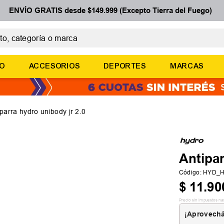
ENVÍO GRATIS desde $149.999 (Excepto Tierra del Fuego)
 categoría o marca
ÉRMINOS MÁS BUSCADOS
ÑO
ACCESORIOS
DEPORTES
MARCAS
botines
zapatillas
basquet
iparra hydro unibody jr 2.0
zapatillas mujer
zapatillas adidas
Antipa
Código
:
HYD_H
$
11
.
90
Precio sin impuestos na
¡Aprovechá