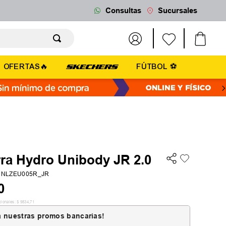
Consultas
Sucursales
OFERTAS🔥
FÚTBOL ⚽
rra Hydro Unibody JR 2.0
NLZEU005R_JR
0
cionales:
$
9834
,
71
 nuestras promos bancarias!