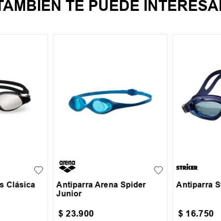
TAMBIEN TE PUEDE INTERESA
UN
UN
s Clásica
Antiparra Arena Spider
Antiparra S
Junior
$
23
.
900
$
16
.
750