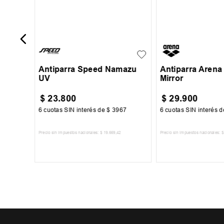
UN
UN
Antiparra Speed Namazu
Antiparra Arena
UV
Mirror
$
23
.
800
$
29
.
900
67
6
cuotas SIN interés de
$
3967
6
cuotas SIN interés 
Precio sin impuestos nacionales:
$
19
.
669
,
42
Precio sin impuestos nacionales:
$
TO
AGREGAR AL CARRITO
AGREGAR AL 