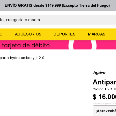
ENVÍO GRATIS desde $149.999 (Excepto Tierra del Fuego)
 categoría o marca
ÉRMINOS MÁS BUSCADOS
ÑO
ACCESORIOS
DEPORTES
MARCAS
botines
zapatillas
basquet
iparra hydro unibody jr 2.0
zapatillas mujer
zapatillas adidas
Antipa
Código
:
HYD_H
$
16
.
00
Precio sin impuestos na
¡Aprovechá