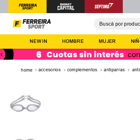
Buscá por producto,
T
NEW IN
HOMBRE
MUJER
NI
1
.
2
.
3
.
accesorios
complementos
antiparras
ant
4
.
5
.