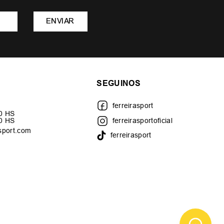
ENVIAR
SEGUINOS
ferreirasport
30 HS
00 HS
ferreirasportoficial
sport.com
ferreirasport