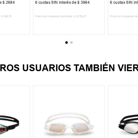
de
$
2684
6
cuotas SIN interés de
$
3984
6
cuotas SIN in
13
.
305
,
79
Precio sin impuestos nacionales:
$
19
.
752
,
07
Precio sin impuestos na
CARRITO
AGREGAR AL CARRITO
AGREGA
ROS USUARIOS TAMBIÉN VIE