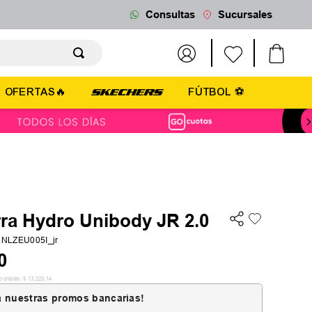
Consultas
Sucursales
OFERTAS🔥
FÚTBOL ⚽
rra Hydro Unibody JR 2.0
NLZEU005I_jr
0
cionales:
$
13
.
223
,
14
 nuestras promos bancarias!