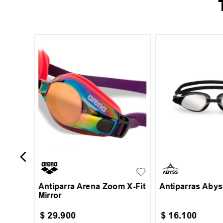
o
ucsia
UN
UN
Antiparra Arena Zoom X-Fit
Antiparras Abys
Mirror
$
29
.
900
$
16
.
100