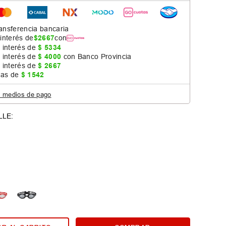
ansferencia bancaria
 interés de
$
2667
con
 interés de
$
5334
 interés de
$
4000
con Banco Provincia
 interés de
$
2667
jas de
$
1542
s medios de pago