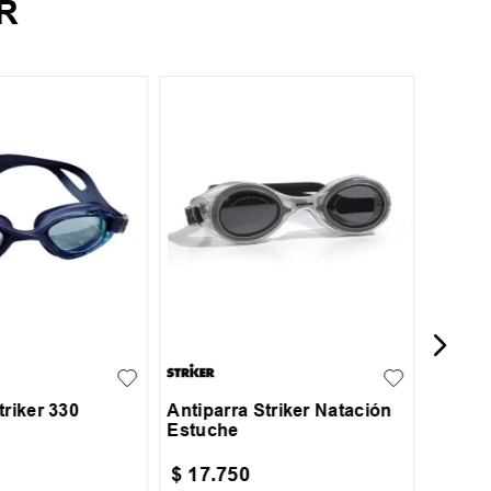
R
UN
Antipa
Vaika
UN
triker 330
Antiparra Striker Natación
Estuche
$
17
.
750
$
16
.