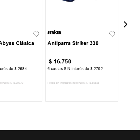
UN
 Abyss Clásica
Antiparra Striker 330
$
16
.
750
$
16
.
terés de
$
2684
6
cuotas SIN interés de
$
2792
6
cuotas 
cionales:
$
13
.
305
,
79
Precio sin impuestos nacionales:
$
13
.
842
,
98
Precio sin im
R AL CARRITO
AGREGAR AL CARRITO
A