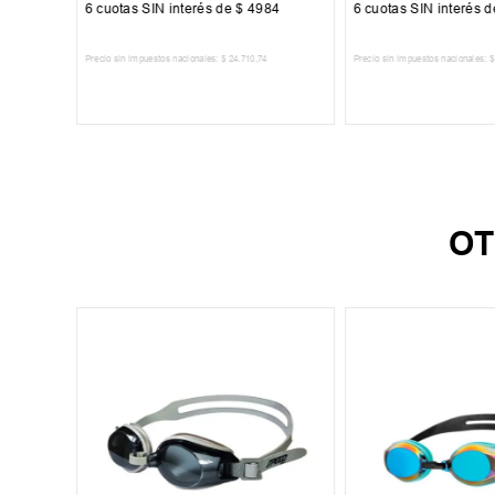
17
6
cuotas SIN interés de
$
4984
6
cuotas SIN interés 
Precio sin impuestos nacionales:
$
24
.
710
,
74
Precio sin impuestos nacionales:
$
TO
AGREGAR AL CARRITO
AGREGAR AL 
OT
sex
ul