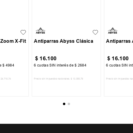
UN
UN
 Zoom X-Fit
Antiparras Abyss Clásica
Antiparras
$
16
.
100
$
16
.
100
de
$
4984
6
cuotas SIN interés de
$
2684
6
cuotas SIN in
24
.
710
,
74
Precio sin impuestos nacionales:
$
13
.
305
,
79
Precio sin impuestos na
CARRITO
AGREGAR AL CARRITO
AGREGA