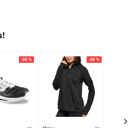
s!
New IN
New IN
-
13 %
-
13 %
37
38
35
37
38
39
35
36
+
6
+
6
40
39
40