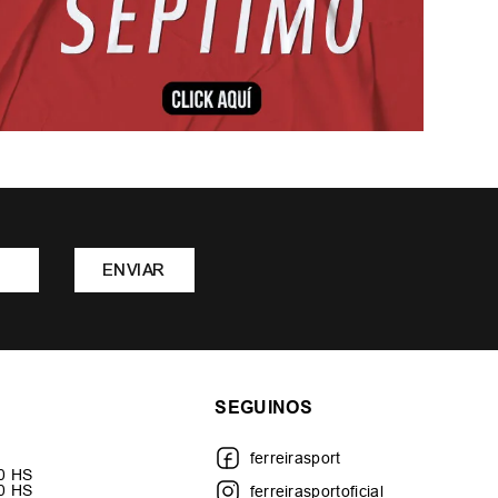
ENVIAR
SEGUINOS
ferreirasport
30 HS
00 HS
ferreirasportoficial