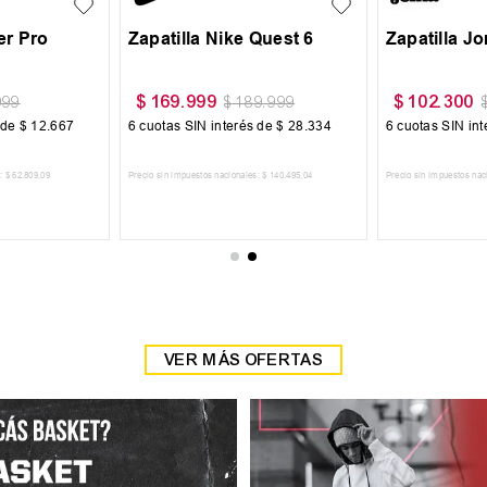
Detroit
Botin Topper Kaiser 4 TF
Zapatilla T
$
54
.
900
$
64
.
999
999
$
64
.
900
$
 de
$
10
.
000
6
cuotas SIN interés de
$
9150
6
cuotas SIN in
:
$
49
.
585
,
95
Precio sin impuestos nacionales:
$
45
.
371
,
9
Precio sin impuestos nac
 CARRITO
AGREGAR AL CARRITO
AGREGAR
VER MÁS OFERTAS