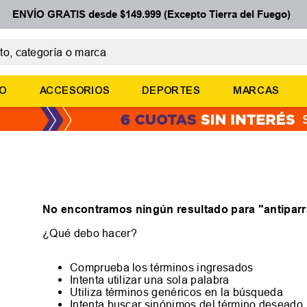
ENVÍO GRATIS desde $149.999 (Excepto Tierra del Fuego)
 categoría o marca
ÉRMINOS MÁS BUSCADOS
ÑO
ACCESORIOS
DEPORTES
MARCAS
botines
zapatillas
basquet
zapatillas mujer
zapatillas adidas
No encontramos ningún resultado para "
antipar
¿Qué debo hacer?
Comprueba los términos ingresados
Intenta utilizar una sola palabra
Utiliza términos genéricos en la búsqueda
Intenta buscar sinónimos del término deseado