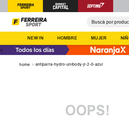
Buscá por producto,
T
NEW IN
HOMBRE
MUJER
NI
1
.
2
.
3
.
antiparra-hydro-unibody-jr-2-0-azul
4
.
5
.
OOPS!