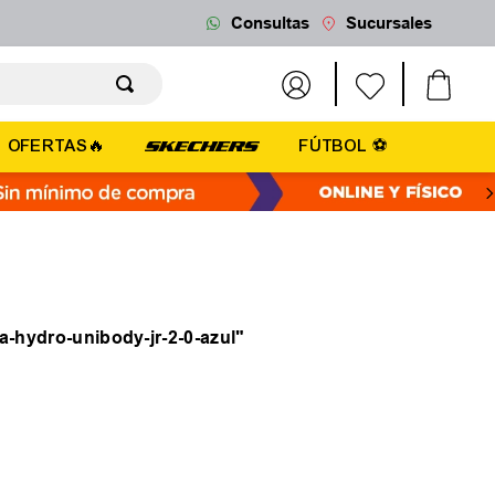
Consultas
Sucursales
OFERTAS🔥
FÚTBOL ⚽
ra-hydro-unibody-jr-2-0-azul
"