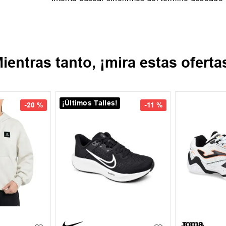
ientras tanto, ¡mira estas oferta
New IN
New IN
-
14 %
-
15 %
43
35
36
+
1
38
39
40
41
42
39