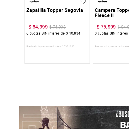
Zapatilla Head Detroit
Zapatilla Head 
$
59
.
999
$
59
.
999
$
69
.
999
$
69
.
6
cuotas SIN interés de
$
10
.
000
6
cuotas SIN interés
Precio sin impuestos nacionales:
$
49
.
585
,
95
Precio sin impuestos nacionales
AGREGAR AL CARRITO
AGREGAR AL