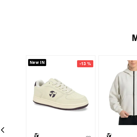
M
New IN
New IN
-
14 %
40
41
42
35
36
37
38
39
44
45