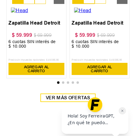
38
39
Zapatilla Head Detroit
Zapatilla Head Detroit
$
59
.
999
$
59
.
999
$
69
.
999
$
69
.
999
6
cuotas SIN interés de
6
cuotas SIN interés de
$
10
.
000
$
10
.
000
Precio sin impuestos nacionales:
$
49
.
585
,
95
Precio sin impuestos nacionales:
$
49
.
585
,
95
AGREGAR AL
AGREGAR AL
CARRITO
CARRITO
VER MÁS OFERTAS