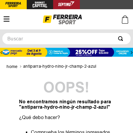
Buscar
TÉRMINOS MÁS BUSCADOS
1
.
botines
antiparra-hydro-nino-jr-champ-2-azul
2
.
zapatillas
3
.
basquet
OOPS!
4
.
zapatillas mujer
5
.
zapatillas adidas
No encontramos ningún resultado para
"
antiparra-hydro-nino-jr-champ-2-azul
"
¿Qué debo hacer?
Comprueba los términos ingresados