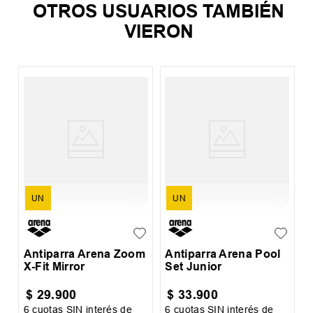
OTROS USUARIOS TAMBIÉN
VIERON
A
O
UN
UN
Antiparra Arena Zoom
Antiparra Arena Pool
X-Fit Mirror
Set Junior
$
29
.
900
$
33
.
900
6
cuotas SIN interés de
6
cuotas SIN interés de
6