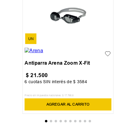
UN
Antiparra Arena Zoom X-Fit
$
21
.
500
6
cuotas SIN interés de
$
3584
Precio sin impuestos nacionales:
$
17
.
768
,
6
AGREGAR AL CARRITO