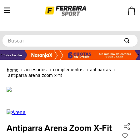
Buscar
TÉRMINOS MÁS BUSCADOS
1
.
botines
accesorios
complementos
antiparras
2
.
basquet
antiparra arena zoom x-fit
3
.
zapatillas mujer
4
.
zapatillas adidas
5
.
medias
Antiparra Arena Zoom X-Fit