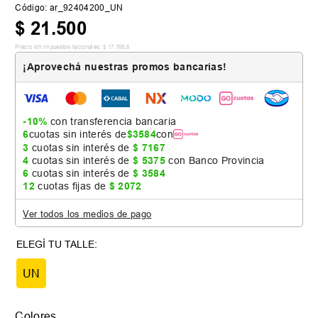
Código
:
ar_92404200_UN
$
21
.
500
Precio sin impuestos nacionales:
$
17
.
768
,
6
¡Aprovechá nuestras promos bancarias!
-10%
con transferencia bancaria
6
cuotas sin interés de
$
3584
con
3
cuotas sin interés de
$
7167
4
cuotas sin interés de
$
5375
con Banco Provincia
6
cuotas sin interés de
$
3584
12
cuotas fijas de
$
2072
Ver todos los medios de pago
UN
Colores