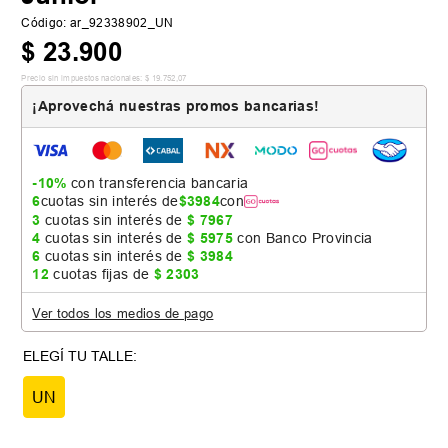
Código
:
ar_92338902_UN
$
23
.
900
Precio sin impuestos nacionales:
$
19
.
752
,
07
¡Aprovechá nuestras promos bancarias!
-10%
con transferencia bancaria
6
cuotas sin interés de
$
3984
con
3
cuotas sin interés de
$
7967
4
cuotas sin interés de
$
5975
con Banco Provincia
6
cuotas sin interés de
$
3984
12
cuotas fijas de
$
2303
Ver todos los medios de pago
UN