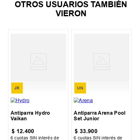
OTROS USUARIOS TAMBIÉN
VIERON
A
JR
UN
Antiparra Hydro
Antiparra Arena Pool
Vaikan
Set Junior
$
12
.
400
$
33
.
900
6
cuotas SIN interés de
6
cuotas SIN interés de
6