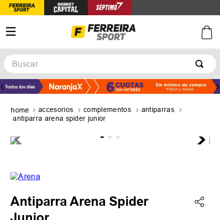
Buscar
TÉRMINOS MÁS BUSCADOS
1
.
botines
accesorios
complementos
antiparras
2
.
zapatillas
antiparra arena spider junior
3
.
basquet
4
.
zapatillas mujer
5
.
zapatillas adidas
Antiparra Arena Spider
Junior