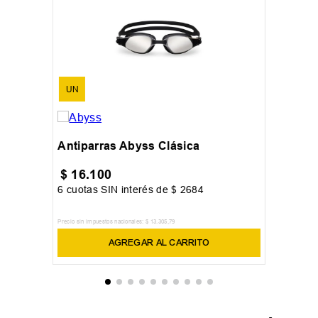
UN
Antiparras Abyss Clásica
$
16
.
100
6
cuotas SIN interés de
$
2684
Precio sin impuestos nacionales:
$
13
.
305
,
79
AGREGAR AL CARRITO