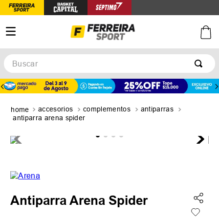
Buscar
TÉRMINOS MÁS BUSCADOS
1
.
botines
accesorios
complementos
antiparras
2
.
zapatillas
antiparra arena spider
3
.
basquet
4
.
zapatillas mujer
5
.
zapatillas adidas
Antiparra Arena Spider