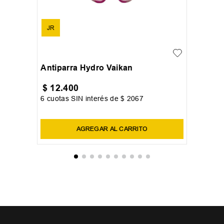
JR
Antiparra Hydro Vaikan
$
12
.
400
6
cuotas SIN interés de
$
2067
Precio sin impuestos nacionales:
$
10
.
247
,
93
AGREGAR AL CARRITO
OTROS USUARIOS TAMBIÉN
VIERON