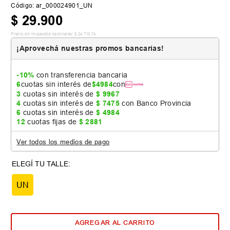
Código
:
ar_000024901_UN
$
29
.
900
Precio sin impuestos nacionales:
$
24
.
710
,
74
¡Aprovechá nuestras promos bancarias!
-10%
con transferencia bancaria
6
cuotas sin interés de
$
4984
con
3
cuotas sin interés de
$
9967
4
cuotas sin interés de
$
7475
con Banco Provincia
6
cuotas sin interés de
$
4984
12
cuotas fijas de
$
2881
Ver todos los medios de pago
UN
AGREGAR AL CARRITO