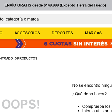
ENVÍO GRATIS desde $149.999 (Excepto Tierra del Fuego)
 categoría o marca
ÉRMINOS MÁS BUSCADOS
ÑO
ACCESORIOS
DEPORTES
MARCAS
botines
zapatillas
basquet
0
PRODUCTOS
zapatillas mujer
zapatillas adidas
No se encontró ningú
¿Qué debo hacer?
OOPS!
Comprueba los 
Intenta utilizar