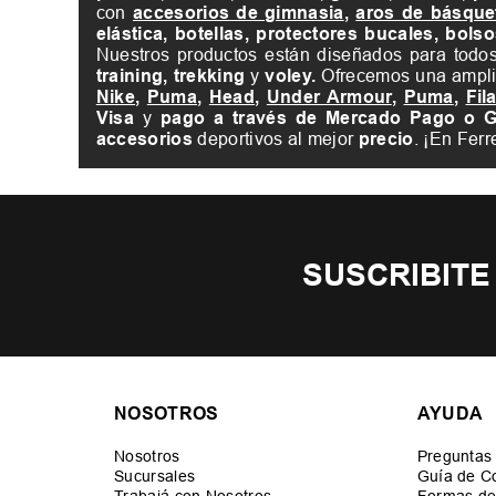
con
accesorios de gimnasia
,
aros de básque
elástica, botellas, protectores bucales, bol
Nuestros productos están diseñados para todo
training, trekking
y
voley.
Ofrecemos una ampl
Nike
,
Puma
,
Head
,
Under Armour
,
Puma
,
Fil
Visa
y
pago a través de Mercado Pago o 
accesorios
deportivos al mejor
precio
. ¡En Fer
SUSCRIBITE
NOSOTROS
AYUDA
Nosotros
Preguntas
Sucursales
Guía de C
Trabajá con Nosotros
Formas de