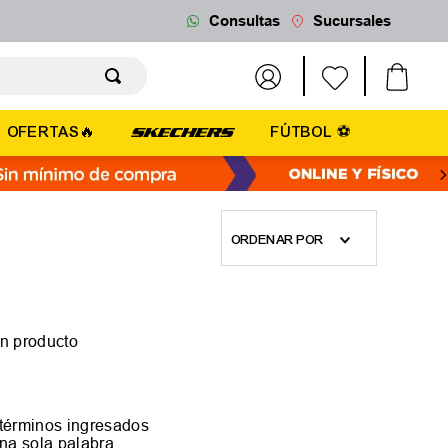
Consultas
Sucursales
OFERTAS🔥
FÚTBOL ⚽
ORDENAR POR
n producto
términos ingresados
 una sola palabra