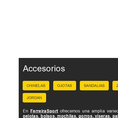
Accesorios
CHINELAS
OJOTAS
SANDALIAS
JORDAN
En
FerreiraSport
ofrecemos una amplia vari
pelotas
,
bolsos, mochilas
,
gorros, viseras
,
pa