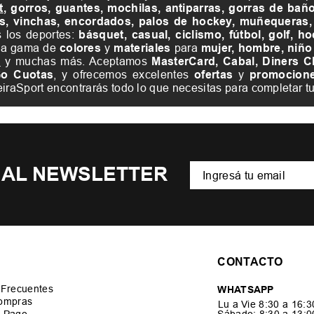
t
, gorros, guantes, mochilas, antiparras, gorras de baño,
sos, vinchas, encordados, palos de hockey, muñequeras,
s los deportes:
básquet, casual, ciclismo, fútbol, golf, h
ia gama de
colores
y
materiales
para
mujer, hombre, niñ
a
y muchas más. Aceptamos
MasterCard, Cabal, Diners Cl
Go Cuotas
, y ofrecemos excelentes
ofertas
y
promocion
reiraSport encontrarás todo lo que necesitas para completar t
 AL NEWSLETTER
CONTACTO
 Frecuentes
WHATSAPP
ompras
Lu a Vie 8:30 a 16:
 Pago
Sábado: 8:30 a 13: