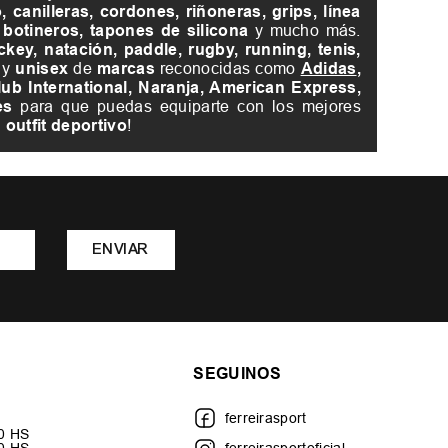
 canilleras, cordones, riñoneras, grips, línea
 botineros, tapones de silicona
y mucho más.
ockey, natación, paddle, rugby, running, tenis,
o
y
unisex
de
marcas
reconocidas como
Adidas
,
ub International, Naranja, American Express,
es
para que puedas equiparte con los mejores
u
outfit deportivo
!
ENVIAR
SEGUINOS
ferreirasport
30 HS
00 HS