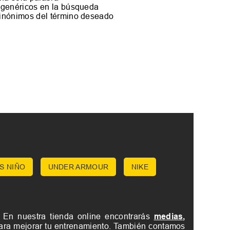
s genéricos en la búsqueda
sinónimos del término deseado
S NIÑO
UNDER ARMOUR
NIKE
. En nuestra tienda online encontrarás
medias
,
ra mejorar tu entrenamiento. También contamos