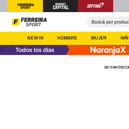
Buscá por producto,
T
NEW IN
HOMBRE
MUJER
NI
1
.
2
.
3
.
4
.
5
.