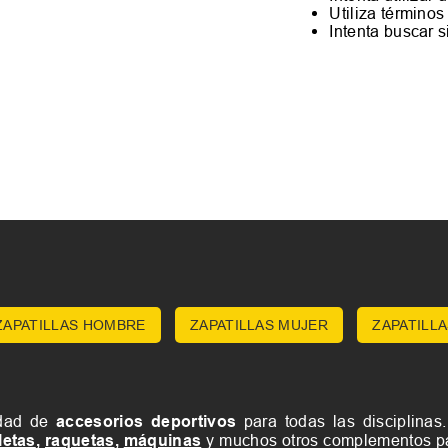
Utiliza término
Intenta buscar 
ZAPATILLAS HOMBRE
ZAPATILLAS MUJER
ZAPATILLA
edad de
accesorios deportivos
para todas las disciplinas
letas
,
raquetas
,
máquinas
y muchos otros complementos pa