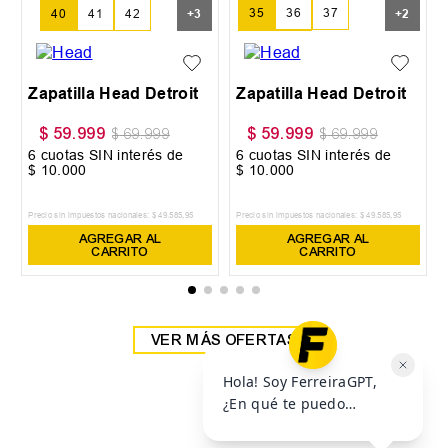
35
36
37
40
41
42
+
3
+
2
38
39
Zapatilla Head Detroit
Zapatilla Head Detroit
$
59
.
999
$
59
.
999
$
69
.
999
$
69
.
999
6
cuotas SIN interés de
6
cuotas SIN interés de
$
10
.
000
$
10
.
000
Precio sin impuestos nacionales:
$
49
.
585
,
95
Precio sin impuestos nacionales:
$
49
.
585
,
95
AGREGAR AL
AGREGAR AL
CARRITO
CARRITO
VER MÁS OFERTAS