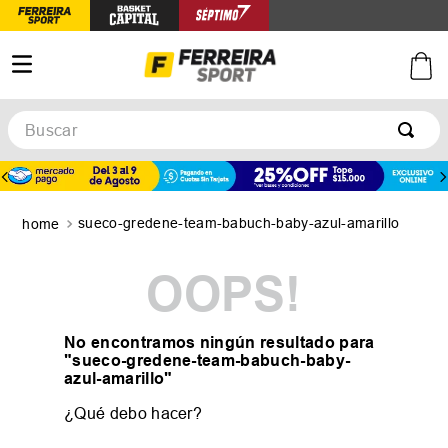
Buscar
TÉRMINOS MÁS BUSCADOS
1
.
botines
sueco-gredene-team-babuch-baby-azul-amarillo
2
.
zapatillas
3
.
basquet
OOPS!
4
.
zapatillas mujer
5
.
zapatillas adidas
No encontramos ningún resultado para
"
sueco-gredene-team-babuch-baby-
azul-amarillo
"
¿Qué debo hacer?