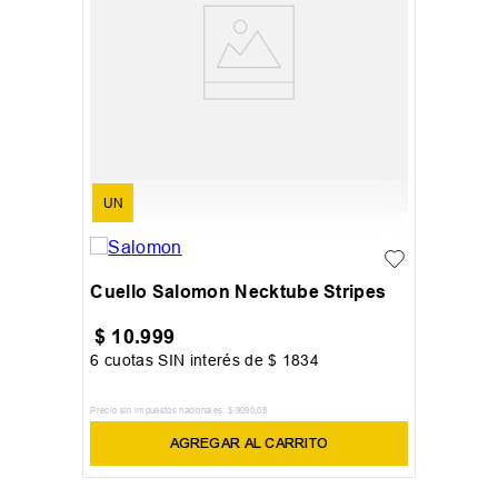
UN
Cuello Salomon Necktube Stripes
$
10
.
999
6
cuotas SIN interés de
$
1834
Precio sin impuestos nacionales:
$
9090
,
08
AGREGAR AL CARRITO