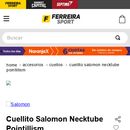
Buscar
TÉRMINOS MÁS BUSCADOS
1
.
botines
accesorios
cuellos
cuellito salomon necktube
2
.
basquet
pointillism
3
.
zapatillas mujer
4
.
zapatillas adidas
5
.
medias
Cuellito Salomon Necktube
Pointillism