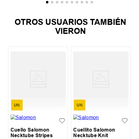
OTROS USUARIOS TAMBIÉN
VIERON
%
C
N
UN
UN
Cuello Salomon
Cuellito Salomon
Necktube Stripes
Necktube Knit