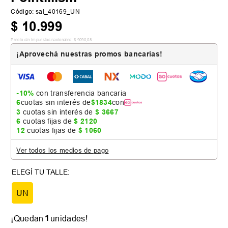
Código
:
sal_40169_UN
$
10
.
999
Precio sin impuestos nacionales:
$
9090
,
08
¡Aprovechá nuestras promos bancarias!
-10%
con transferencia bancaria
6
cuotas sin interés de
$
1834
con
3
cuotas sin interés de
$
3667
6
cuotas fijas de
$
2120
12
cuotas fijas de
$
1060
Ver todos los medios de pago
UN
1
¡Quedan
unidades!