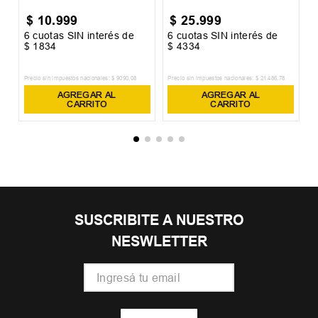
$
10
.
999
$
25
.
999
6
cuotas SIN interés de
6
cuotas SIN interés de
6
$
1834
$
4334
$
Precio sin impuestos nacionales:
$
9090
,
08
Precio sin impuestos nacionales:
$
21
.
486
,
78
Pr
AGREGAR AL
AGREGAR AL
CARRITO
CARRITO
SUSCRIBITE A NUESTRO
NESWLETTER