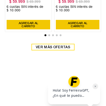
35
36
37
40
41
42
+
3
+
2
38
39
Zapatilla Head Detroit
Zapatilla Head Detroit
$
59
.
999
$
59
.
999
$
69
.
999
$
69
.
999
6
cuotas SIN interés de
6
cuotas SIN interés de
$
10
.
000
$
10
.
000
Precio sin impuestos nacionales:
$
49
.
585
,
95
Precio sin impuestos nacionales:
$
49
.
585
,
95
AGREGAR AL
AGREGAR AL
CARRITO
CARRITO
VER MÁS OFERTAS