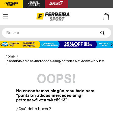
Buscar
TÉRMINOS MÁS BUSCADOS
1
.
botines
2
.
zapatillas
pantalon-adidas-mercedes-amg-petronas-f1-team-ke5913
3
.
basquet
OOPS!
4
.
zapatillas mujer
5
.
zapatillas adidas
No encontramos ningún resultado para
"
pantalon-adidas-mercedes-amg-
petronas-f1-team-ke5913
"
¿Qué debo hacer?