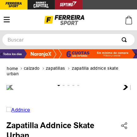
Buscar
TÉRMINOS MÁS BUSCADOS
1
.
botines
calzado
zapatillas
zapatilla addnice skate
2
.
zapatillas
urban
3
.
basquet
4
.
zapatillas mujer
5
.
zapatillas adidas
Zapatilla Addnice Skate
Urban