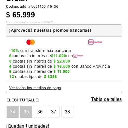
Código
:
add_afuc51400h15_36
$
65
.
999
Precio sin impuestos nacionales:
$
54
.
544
,
63
¡Aprovechá nuestras promos bancarias!
-10%
con transferencia bancaria
6
cuotas sin interés de
$
11
.
000
con
3
cuotas sin interés de
$
22
.
000
4
cuotas sin interés de
$
16
.
500
con Banco Provincia
6
cuotas sin interés de
$
11
.
000
12
cuotas fijas de
$
6358
Ver todos los medios de pago
Tabla de talles
34
35
36
37
38
1
¡Quedan
unidades!