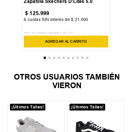
Zapatilla Skechers D'Lites 5.0
$
125
.
999
6
cuotas SIN interés de
$
21
.
000
Precio sin impuestos nacionales:
$
104
.
131
,
4
AGREGAR AL CARRITO
OTROS USUARIOS TAMBIÉN
VIERON
¡Últimos Talles!
¡Últimos Talles!
Z