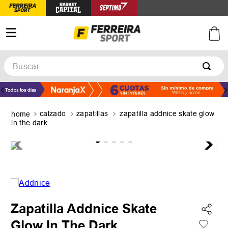
Buscar
TÉRMINOS MÁS BUSCADOS
1
.
botines
calzado
zapatillas
zapatilla addnice skate glow
2
.
basquet
in the dark
3
.
zapatillas mujer
4
.
zapatillas adidas
5
.
medias
Zapatilla Addnice Skate
Glow In The Dark