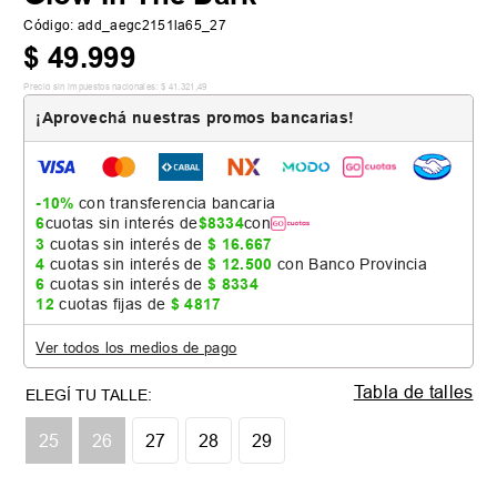
Código
:
add_aegc2151la65_27
$
49
.
999
Precio sin impuestos nacionales:
$
41
.
321
,
49
¡Aprovechá nuestras promos bancarias!
-10%
con transferencia bancaria
6
cuotas sin interés de
$
8334
con
3
cuotas sin interés de
$
16
.
667
4
cuotas sin interés de
$
12
.
500
con Banco Provincia
6
cuotas sin interés de
$
8334
12
cuotas fijas de
$
4817
Ver todos los medios de pago
Tabla de talles
25
26
27
28
29