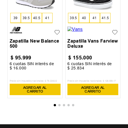
39
39.5
40.5
41
39.5
40
41
41.5
41.5
42
43
43.5
42
42.5
43
44
44
44.5
45.5
46.5
45
Zapatilla New Balance
Zapatilla Vans Farview
500
Deluxe
$
95
.
999
$
155
.
000
6
cuotas SIN interés de
6
cuotas SIN interés de
6
$
16
.
000
$
25
.
834
$
Precio sin impuestos nacionales:
$
79
.
338
,
02
Precio sin impuestos nacionales:
$
128
.
099
,
17
Pr
AGREGAR AL
AGREGAR AL
CARRITO
CARRITO