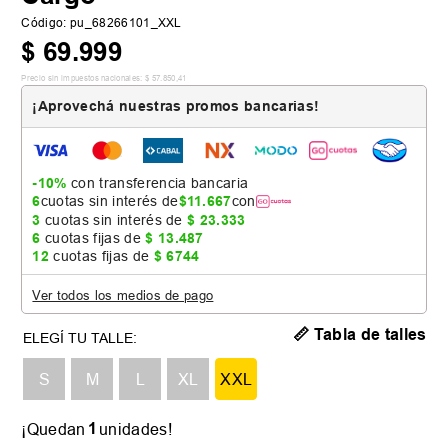
Código
:
pu_68266101_XXL
$
69
.
999
Precio sin impuestos nacionales:
$
57
.
850
,
41
¡Aprovechá nuestras promos bancarias!
-10%
con transferencia bancaria
6
cuotas sin interés de
$
11
.
667
con
3
cuotas sin interés de
$
23
.
333
6
cuotas fijas de
$
13
.
487
12
cuotas fijas de
$
6744
Ver todos los medios de pago
📏 Tabla de talles
S
M
L
XL
XXL
1
¡Quedan
unidades!