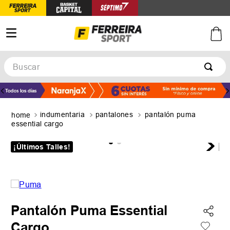
Buscar
TÉRMINOS MÁS BUSCADOS
1
.
botines
indumentaria
pantalones
pantalón puma
2
.
zapatillas
essential cargo
3
.
basquet
¡Últimos Talles!
4
.
zapatillas mujer
5
.
zapatillas adidas
Pantalón Puma Essential
Cargo