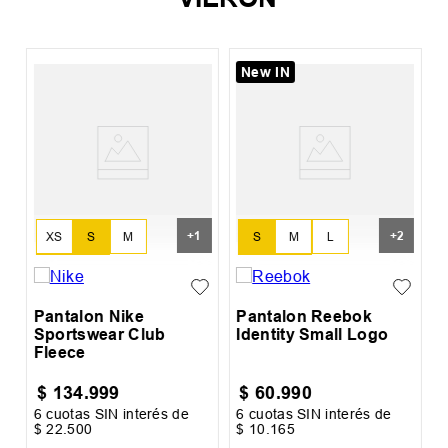
New IN
P
E
+
1
+
2
XS
S
M
S
M
L
L
XL
XL
XXL
Pantalon Nike
Pantalon Reebok
Sportswear Club
Identity Small Logo
Fleece
$
134
.
999
$
60
.
990
6
cuotas SIN interés de
6
cuotas SIN interés de
6
$
22
.
500
$
10
.
165
$