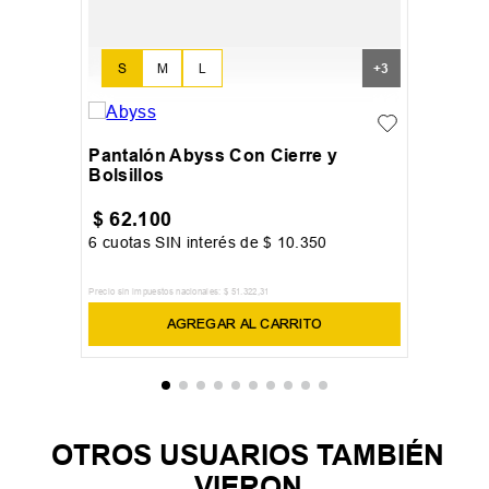
S
M
L
+
3
Pantalón Abyss Con Cierre y
Bolsillos
$
62
.
100
6
cuotas SIN interés de
$
10
.
350
Precio sin impuestos nacionales:
$
51
.
322
,
31
AGREGAR AL CARRITO
OTROS USUARIOS TAMBIÉN
VIERON