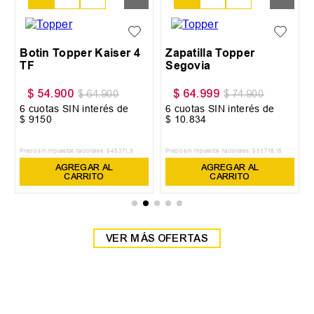
Botin Topper Kaiser 4
Zapatilla Topper
TF
Segovia
$
54
.
900
$
64
.
999
$
64
.
900
$
74
.
900
6
cuotas SIN interés de
6
cuotas SIN interés de
$
9150
$
10
.
834
Precio sin impuestos nacionales:
$
45
.
371
,
9
Precio sin impuestos nacionales:
$
53
.
718
,
18
AGREGAR AL
AGREGAR AL
CARRITO
CARRITO
VER MÁS OFERTAS