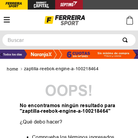
Buscar
TÉRMINOS MÁS BUSCADOS
1
.
botines
zaptilla-reebok-engine-a-100218464
2
.
basquet
3
.
zapatillas mujer
OOPS!
4
.
zapatillas adidas
5
.
medias
No encontramos ningún resultado para
"
zaptilla-reebok-engine-a-100218464
"
¿Qué debo hacer?
Comprueba los términos ingresados