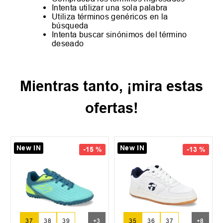
Intenta utilizar una sola palabra
Utiliza términos genéricos en la
búsqueda
Intenta buscar sinónimos del término
deseado
Mientras tanto, ¡mira estas
ofertas!
New IN
New IN
-
15 %
-
13 %
37
38
39
+
3
35
36
37
+
8