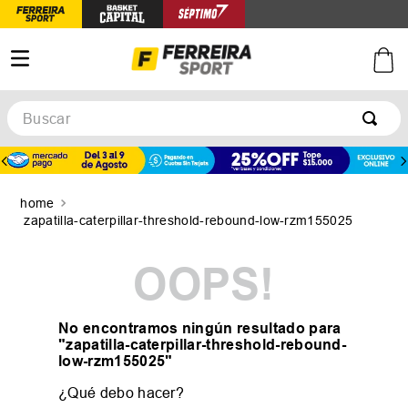
Buscar
TÉRMINOS MÁS BUSCADOS
1
.
botines
2
.
zapatillas
zapatilla-caterpillar-threshold-rebound-low-rzm155025
3
.
basquet
OOPS!
4
.
zapatillas mujer
5
.
zapatillas adidas
No encontramos ningún resultado para
"
zapatilla-caterpillar-threshold-rebound-
low-rzm155025
"
¿Qué debo hacer?