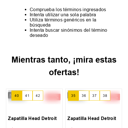
Comprueba los términos ingresados
Intenta utilizar una sola palabra
Utiliza términos genéricos en la
búsqueda
Intenta buscar sinónimos del término
deseado
Mientras tanto, ¡mira estas
ofertas!
New IN
New IN
35
36
37
38
40
41
42
-
14 %
-
14 %
39
Zapatilla Head Detroit
Zapatilla Head Detroit