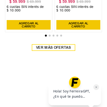
$
59
.
999
$
59
.
999
$
69
.
999
$
69
.
999
6
cuotas SIN interés de
6
cuotas SIN interés de
$
10
.
000
$
10
.
000
Precio sin impuestos nacionales:
$
49
.
585
,
95
Precio sin impuestos nacionales:
$
49
.
585
,
95
AGREGAR AL
AGREGAR AL
CARRITO
CARRITO
VER MÁS OFERTAS