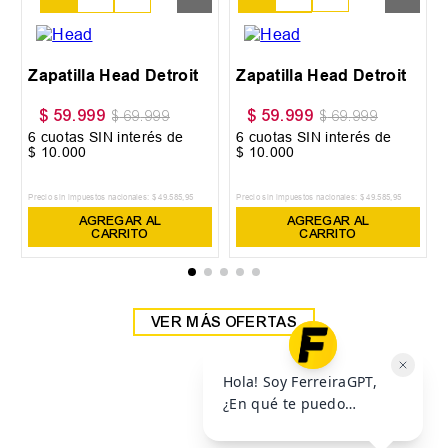
38
39
a Head Detroit
Zapatilla Head Detroit
99
$
59
.
999
$
54
.
900
$
69
.
999
$
69
.
999
$
SIN interés de
6
cuotas SIN interés de
6
cuotas SIN i
$
10
.
000
$
9150
stos nacionales:
$
49
.
585
,
95
Precio sin impuestos nacionales:
$
49
.
585
,
95
Precio sin impuestos naci
GREGAR AL
AGREGAR AL
AGREG
CARRITO
CARRITO
CAR
VER MÁS OFERTAS