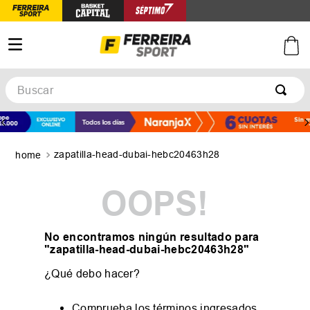
Buscar
TÉRMINOS MÁS BUSCADOS
1
.
botines
zapatilla-head-dubai-hebc20463h28
2
.
zapatillas
3
.
basquet
OOPS!
4
.
zapatillas mujer
5
.
zapatillas adidas
No encontramos ningún resultado para
"
zapatilla-head-dubai-hebc20463h28
"
¿Qué debo hacer?
Comprueba los términos ingresados