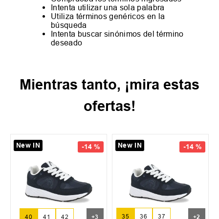
Intenta utilizar una sola palabra
Utiliza términos genéricos en la
búsqueda
Intenta buscar sinónimos del término
deseado
Mientras tanto, ¡mira estas
ofertas!
New IN
New IN
37
38
-
14 %
-
14 %
Botin Toppe
TF
35
36
37
41
42
+
3
+
2