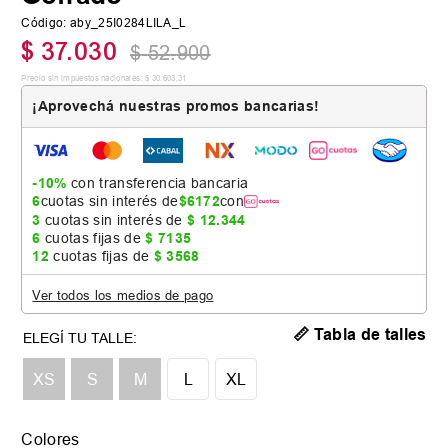
Código
:
aby_25I0284LILA_L
$
37
.
030
$
52
.
900
Precio sin impuestos nacionales:
$
30
.
603
,
31
¡Aprovechá nuestras promos bancarias!
-10%
con transferencia bancaria
6
cuotas sin interés de
$
6172
con
3
cuotas sin interés de
$
12
.
344
6
cuotas fijas de
$
7135
12
cuotas fijas de
$
3568
Ver todos los medios de pago
📏 Tabla de talles
XS
S
M
L
XL
Colores