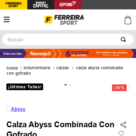
Buscar
TÉRMINOS MÁS BUSCADOS
1
.
botines
indumentaria
calzas
calza abyss combinada
2
.
zapatillas
con gofrado
3
.
basquet
¡Últimos Talles!
-
30 %
4
.
zapatillas mujer
5
.
zapatillas adidas
Calza Abyss Combinada Con
Gofrado