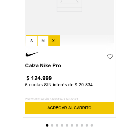
S
M
XL
Calza Nike Pro
$
124
.
999
6
cuotas SIN interés de
$
20
.
834
Precio sin impuestos nacionales:
$
103
.
304
,
96
AGREGAR AL CARRITO