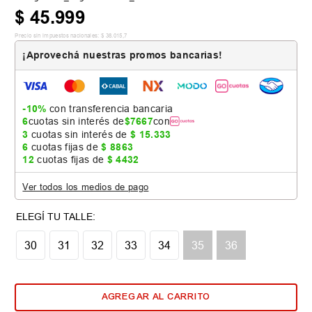
$
45
.
999
Precio sin impuestos nacionales:
$
38
.
015
,
7
¡Aprovechá nuestras promos bancarias!
-10%
con transferencia bancaria
6
cuotas sin interés de
$
7667
con
3
cuotas sin interés de
$
15
.
333
6
cuotas fijas de
$
8863
12
cuotas fijas de
$
4432
Ver todos los medios de pago
Tabla de talles
30
31
32
33
34
35
36
AGREGAR AL CARRITO