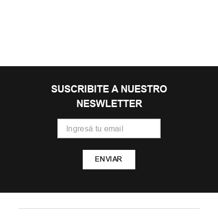
TAMBIEN TE PUEDE
INTERESAR
27
28
29
30
31
Zapatilla Skechers Skech Tracks
$
69
.
999