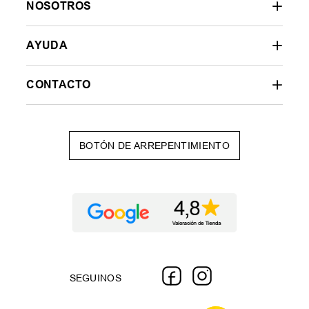
6
cuotas SIN interés de
$
11
.
667
AGREGAR AL CARRITO
SUSCRIBITE A NUESTRO
NESWLETTER
ENVIAR