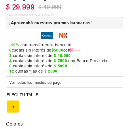
$
29
.
999
$
49
.
999
Precio sin impuestos nacionales:
$
24
.
792
,
56
¡Aprovechá nuestras promos bancarias!
-10%
con transferencia bancaria
6
cuotas sin interés de
$
5000
con
3
cuotas sin interés de
$
10
.
000
4
cuotas sin interés de
$
7500
con Banco Provincia
6
cuotas sin interés de
$
5000
12
cuotas fijas de
$
2890
Ver todos los medios de pago
5
Colores