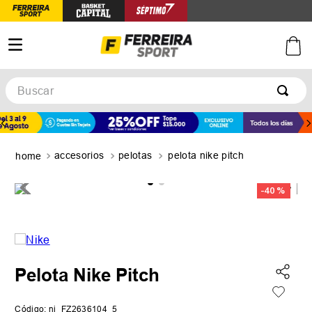
Buscar
TÉRMINOS MÁS BUSCADOS
1
.
botines
accesorios
pelotas
pelota nike pitch
2
.
basquet
3
.
zapatillas mujer
-
40 %
4
.
zapatillas adidas
5
.
medias
Pelota Nike Pitch
Código
:
ni_FZ2636104_5