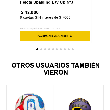
Pelota Spalding Lay Up Nº3
$
42
.
000
6
cuotas SIN interés de
$
7000
Precio sin impuestos nacionales:
$
34
.
710
,
74
AGREGAR AL CARRITO
OTROS USUARIOS TAMBIÉN
VIERON