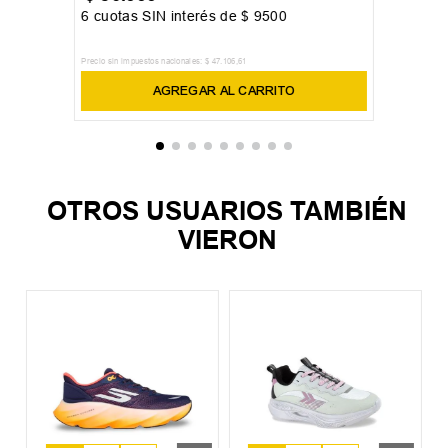
6
cuotas SIN interés de
$
9500
Precio sin impuestos nacionales:
$
47
.
106
,
61
AGREGAR AL CARRITO
OTROS USUARIOS TAMBIÉN
VIERON
Z
P