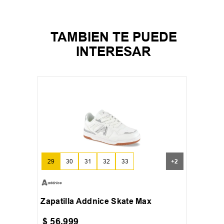
TAMBIEN TE PUEDE
INTERESAR
29
30
31
32
33
+
2
Zapatilla Addnice Skate Max
$
56
.
999