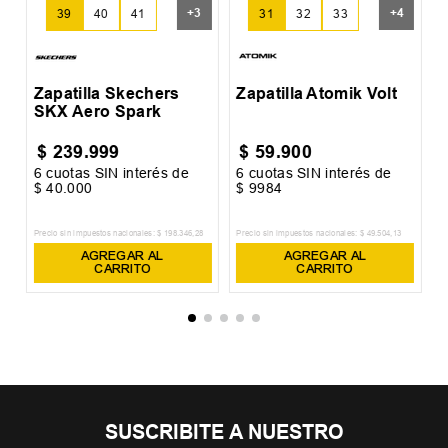
+
3
+
4
39
40
41
31
32
33
Zapatilla Skechers
Zapatilla Atomik Volt
SKX Aero Spark
$
239
.
999
$
59
.
900
6
cuotas SIN interés de
6
cuotas SIN interés de
6
$
40
.
000
$
9984
$
Precio sin impuestos nacionales:
$
198
.
346
,
28
Precio sin impuestos nacionales:
$
49
.
504
,
13
Pr
AGREGAR AL
AGREGAR AL
CARRITO
CARRITO
SUSCRIBITE A NUESTRO