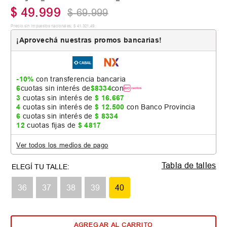
$
49
.
999
$
69
.
999
Precio sin impuestos nacionales:
$
41
.
321
,
49
¡Aprovechá nuestras promos bancarias!
-10%
con transferencia bancaria
6
cuotas sin interés de
$
8334
con
3
cuotas sin interés de
$
16
.
667
4
cuotas sin interés de
$
12
.
500
con Banco Provincia
6
cuotas sin interés de
$
8334
12
cuotas fijas de
$
4817
Ver todos los medios de pago
Tabla de talles
36
37
38
39
40
AGREGAR AL CARRITO