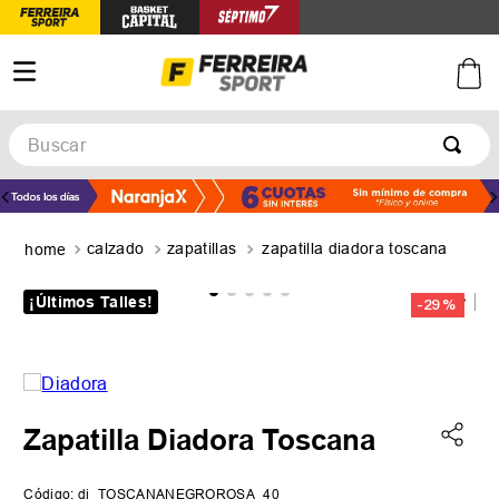
Buscar
TÉRMINOS MÁS BUSCADOS
1
.
botines
calzado
zapatillas
zapatilla diadora toscana
2
.
zapatillas
3
.
basquet
¡Últimos Talles!
-
29 %
4
.
zapatillas mujer
5
.
zapatillas adidas
Zapatilla Diadora Toscana
Código
:
di_TOSCANANEGROROSA_40