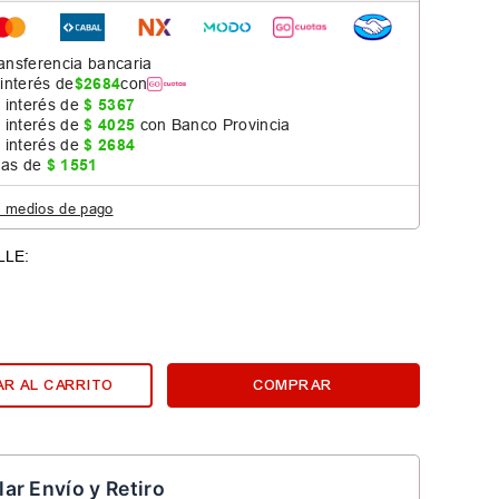
ansferencia bancaria
 interés de
$
2684
con
 interés de
$
5367
 interés de
$
4025
con Banco Provincia
 interés de
$
2684
jas de
$
1551
s medios de pago
R AL CARRITO
COMPRAR
lar Envío y Retiro