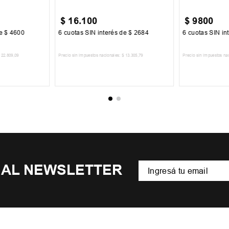
$
16
.
100
$
9800
de
$
4600
6
cuotas SIN interés de
$
2684
6
cuotas SIN in
22
.
809
,
09
Precio sin impuestos nacionales:
$
13
.
305
,
79
Precio sin impuestos na
CARRITO
AGREGAR AL CARRITO
AGREGA
 AL NEWSLETTER