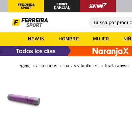
Buscá por producto,
T
NEW IN
HOMBRE
MUJER
NI
1
.
2
.
3
.
accesorios
toallas y toallones
toalla abyss
4
.
5
.