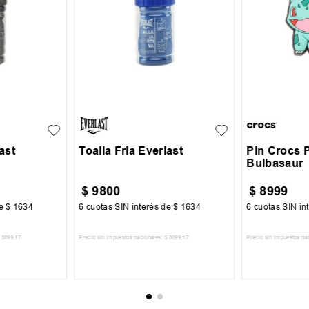
UN
UN
ast
Toalla Fria Everlast
Pin Crocs
Bulbasaur
$
9800
$
8999
de
$
1634
6
cuotas SIN interés de
$
1634
6
cuotas SIN in
8099
,
17
Precio sin impuestos nacionales:
$
8099
,
17
Precio sin impuestos na
CARRITO
AGREGAR AL CARRITO
AGREGA