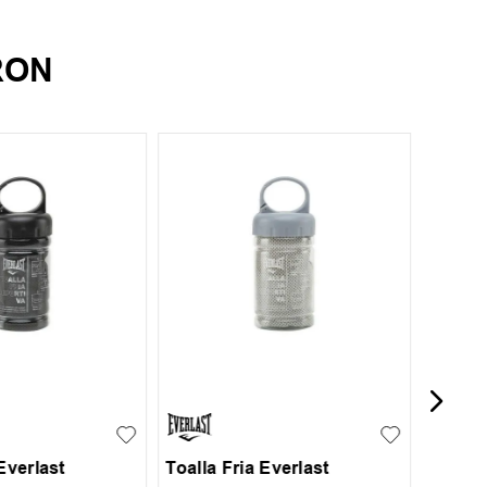
RON
UN
Toalla
UN
Everlast
Toalla Fria Everlast