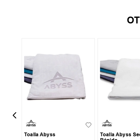
OT
-
30 %
ol
UN
UN
Toalla Abyss
Toalla Abyss S