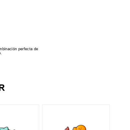
mbinación perfecta de
o.
R
UN