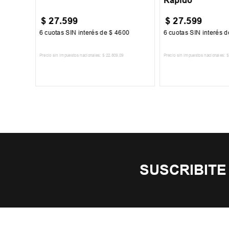
Rápido
$
27
.
599
$
27
.
599
67
6
cuotas SIN interés de
$
4600
6
cuotas SIN interés 
Precio sin impuestos nacionales:
$
22
.
809
,
09
Precio sin impuestos nacionales:
$
TO
AGREGAR AL CARRITO
AGREGAR AL 
SUSCRIBITE