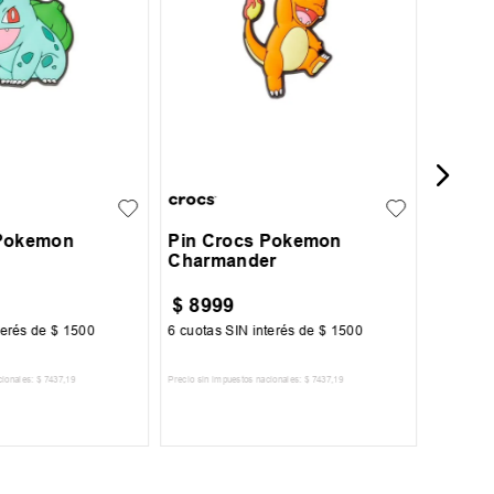
Silbat
UN
 Pokemon
Pin Crocs Pokemon
Charmander
$
8999
$
12
.
terés de
$
1500
6
cuotas SIN interés de
$
1500
6
cuotas 
cionales:
$
7437
,
19
Precio sin impuestos nacionales:
$
7437
,
19
Precio sin im
R AL CARRITO
AGREGAR AL CARRITO
A