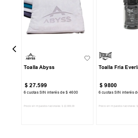
ol
UN
UN
Toalla Abyss
Toalla Fria Everl
$
27
.
599
$
9800
67
6
cuotas SIN interés de
$
4600
6
cuotas SIN interés 
Precio sin impuestos nacionales:
$
22
.
809
,
09
Precio sin impuestos nacionales:
$
TO
AGREGAR AL CARRITO
AGREGAR AL 