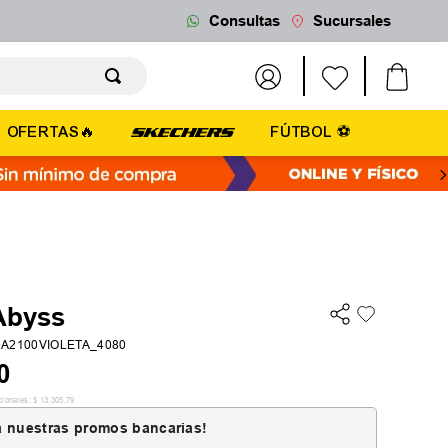
Consultas
Sucursales
OFERTAS🔥
FÚTBOL ⚽
 Abyss
0A2100VIOLETA_4080
0
cionales:
$
13
.
305
,
79
 nuestras promos bancarias!