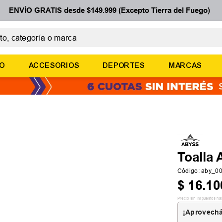
ENVÍO GRATIS desde $149.999 (Excepto Tierra del Fuego)
 categoría o marca
ÉRMINOS MÁS BUSCADOS
ÑO
ACCESORIOS
DEPORTES
MARCAS
botines
zapatillas
basquet
zapatillas mujer
zapatillas adidas
Toalla
Código
:
aby_0
$
16
.
10
Precio sin impuestos na
¡Aprovechá