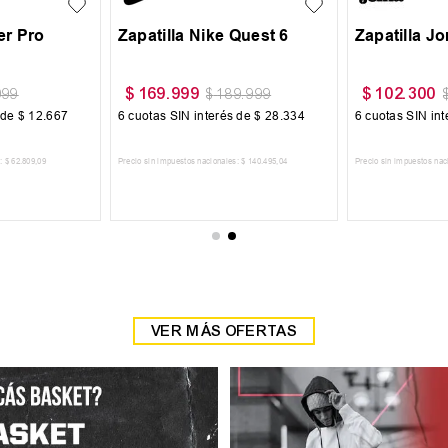
r Pro
Zapatilla Nike Quest 6
Zapatilla J
$
169
.
999
$
102
.
300
999
$
189
.
999
 de
$
12
.
667
6
cuotas SIN interés de
$
28
.
334
6
cuotas SIN in
:
$
62
.
809
,
09
Precio sin impuestos nacionales:
$
140
.
495
,
04
Precio sin impuestos nac
 CARRITO
AGREGAR AL CARRITO
AGREGAR
VER MÁS OFERTAS