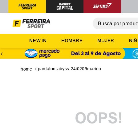
Buscá por producto,
T
NEW IN
HOMBRE
MUJER
NI
1
.
2
.
3
.
pantalon-abyss-24i0209marino
4
.
5
.
OOPS!