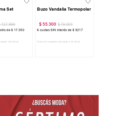
oma Set
Buzo Vandalia Termopolar
$
55
.
300
$
127
.
999
$
79
.
000
terés de
$
17
.
050
6
cuotas SIN interés de
$
9217
ionales:
$
84
.
545
,
45
Precio sin impuestos nacionales:
$
45
.
702
,
48
 AL CARRITO
AGREGAR AL CARRITO