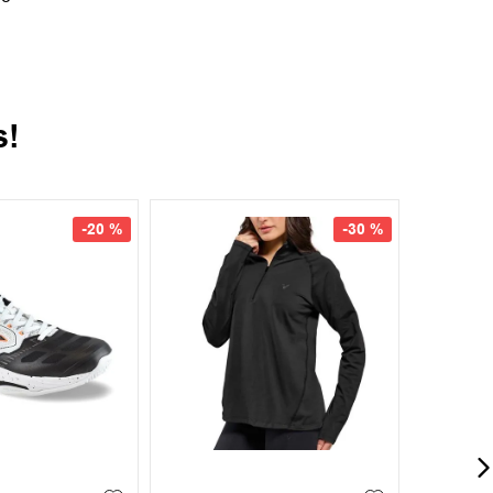
s!
-
20 %
-
30 %
42
42.5
+
3
S
M
L
XL
XXL