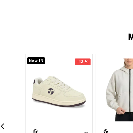
M
New IN
-
13 %
-
13 %
35
36
37
38
+
7
+
1
S
M
L
39
40