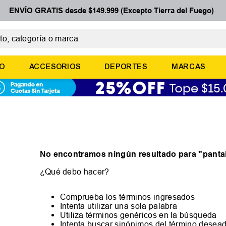
ENVÍO GRATIS desde $149.999 (Excepto Tierra del Fuego)
 categoría o marca
ÉRMINOS MÁS BUSCADOS
ÑO
ACCESORIOS
DEPORTES
MARCAS
botines
zapatillas
basquet
zapatillas mujer
zapatillas adidas
No encontramos ningún resultado para "
panta
¿Qué debo hacer?
Comprueba los términos ingresados
Intenta utilizar una sola palabra
Utiliza términos genéricos en la búsqueda
Intenta buscar sinónimos del término desea