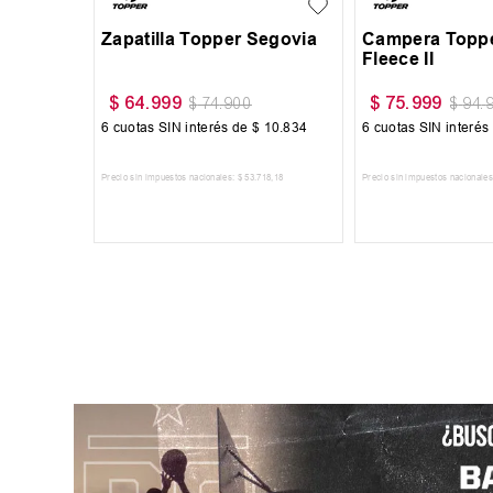
Segovia
Zapatilla Topper Segovia
Campera Toppe
Fleece II
$
64
.
999
$
75
.
999
$
74
.
900
$
94
.
10
.
834
6
cuotas SIN interés de
$
10
.
834
6
cuotas SIN interés
718
,
18
Precio sin impuestos nacionales:
$
53
.
718
,
18
Precio sin impuestos nacionales
RRITO
AGREGAR AL CARRITO
AGREGAR AL