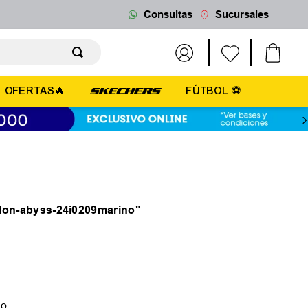
Consultas
Sucursales
OFERTAS🔥
FÚTBOL ⚽
lon-abyss-24i0209marino
"
do