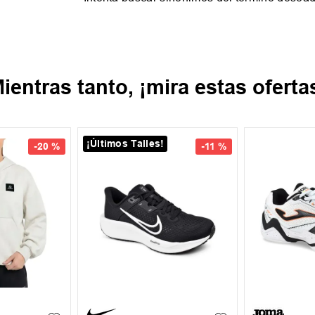
ientras tanto, ¡mira estas oferta
¡Últimos Talles!
-
20 %
-
11 %
35.5
37
37.5
39
39.5
40
XL
+
1
39.5
41
43