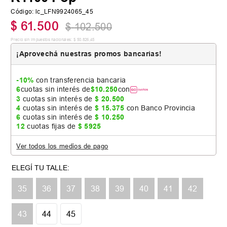
Código
:
lc_LFN9924065_45
$
61
.
500
$
102
.
500
Precio sin impuestos nacionales:
$
50
.
826
,
45
¡Aprovechá nuestras promos bancarias!
-10%
con transferencia bancaria
6
cuotas sin interés de
$
10
.
250
con
3
cuotas sin interés de
$
20
.
500
4
cuotas sin interés de
$
15
.
375
con Banco Provincia
6
cuotas sin interés de
$
10
.
250
12
cuotas fijas de
$
5925
Ver todos los medios de pago
Tabla de talles
35
36
37
38
39
40
41
42
43
44
45