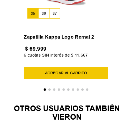
35
36
37
+
8
Zapatilla Kappa Logo Rernal 2
$
69
.
999
6
cuotas SIN interés de
$
11
.
667
Precio sin impuestos nacionales:
$
57
.
850
,
41
AGREGAR AL CARRITO
OTROS USUARIOS TAMBIÉN
VIERON