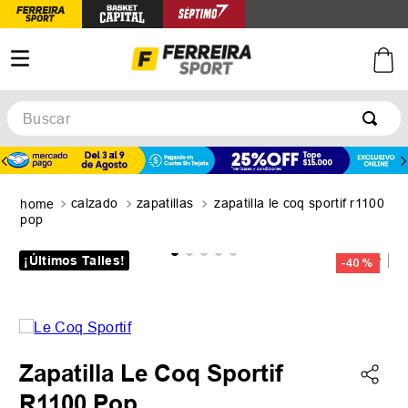
Buscar
TÉRMINOS MÁS BUSCADOS
1
.
botines
calzado
zapatillas
zapatilla le coq sportif r1100
2
.
zapatillas
pop
3
.
basquet
¡Últimos Talles!
-
40 %
4
.
zapatillas mujer
5
.
zapatillas adidas
Zapatilla Le Coq Sportif
R1100 Pop