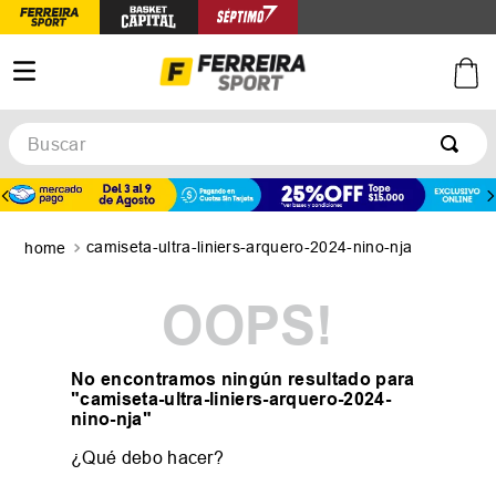
Buscar
TÉRMINOS MÁS BUSCADOS
1
.
botines
camiseta-ultra-liniers-arquero-2024-nino-nja
2
.
basquet
3
.
zapatillas mujer
OOPS!
4
.
zapatillas adidas
5
.
medias
No encontramos ningún resultado para
"
camiseta-ultra-liniers-arquero-2024-
nino-nja
"
¿Qué debo hacer?