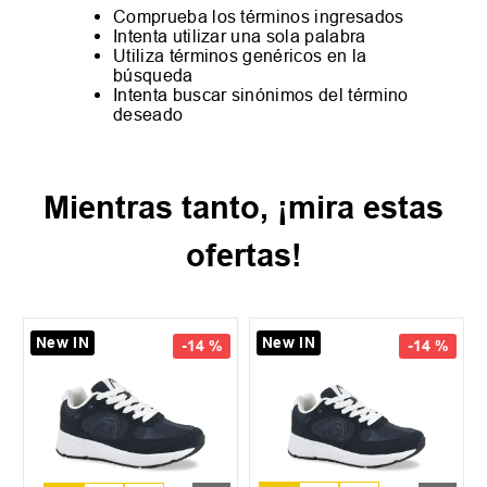
Comprueba los términos ingresados
Intenta utilizar una sola palabra
Utiliza términos genéricos en la
búsqueda
Intenta buscar sinónimos del término
deseado
Mientras tanto, ¡mira estas
ofertas!
New IN
New IN
37
38
39
+
3
35
36
-
14 %
-
15 %
Botin Topper Kaiser 4
Zapatilla T
TF
Segovia