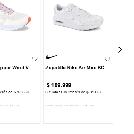
Zapati
2.0
37
38
39
35.5
36
37
37.5
38
opper Wind V
Zapatilla Nike Air Max SC
$
189
.
999
$
129
terés de
$
12
.
650
6
cuotas SIN interés de
$
31
.
667
6
cuotas 
cionales:
$
62
.
727
,
27
Precio sin impuestos nacionales:
$
157
.
023
,
97
Precio sin im
R AL CARRITO
AGREGAR AL CARRITO
A