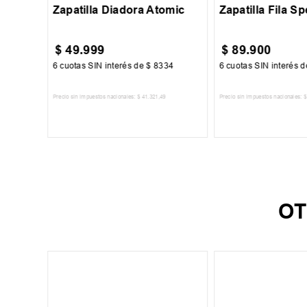
Zapatilla Diadora Atomic
Zapatilla Fila Sp
$
49
.
999
$
89
.
900
250
6
cuotas SIN interés de
$
8334
6
cuotas SIN interés 
6
Precio sin impuestos nacionales:
$
41
.
321
,
49
Precio sin impuestos nacionales:
$
TO
AGREGAR AL CARRITO
AGREGAR AL 
OT
30