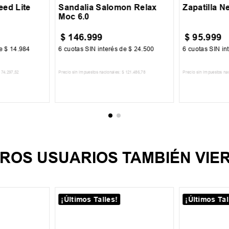
45.5
46.5
eed Lite
Sandalia Salomon Relax
Zapatilla 
Moc 6.0
$
146
.
999
$
95
.
999
de
$
14
.
984
6
cuotas SIN interés de
$
24
.
500
6
cuotas SIN in
74
.
297
,
52
Precio sin impuestos nacionales:
$
121
.
486
,
78
Precio sin impuestos na
CARRITO
AGREGAR AL CARRITO
AGREGA
ROS USUARIOS TAMBIÉN VIE
¡Últimos Talles!
¡Últimos Tal