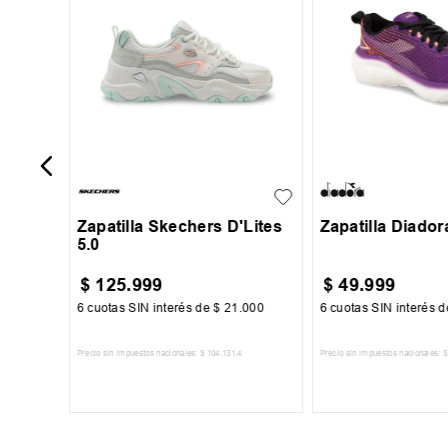
 Jiro
35
36
37
38
29
30
31
+
1
39
40
33
34
Zapatilla Skechers D'Lites
Zapatilla Diado
5.0
$
125
.
999
$
49
.
999
17
6
cuotas SIN interés de
$
21
.
000
6
cuotas SIN interés 
Precio sin impuestos nacionales:
$
104
.
131
,
4
Precio sin impuestos nacionales:
$
TO
AGREGAR AL CARRITO
AGREGAR AL 