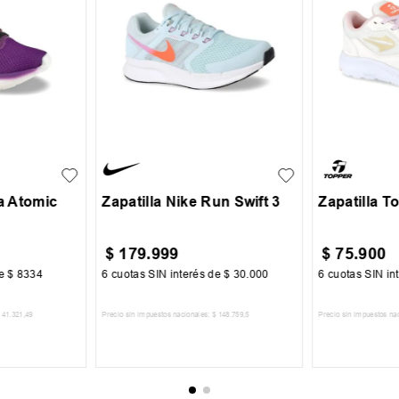
32
35
36
35.5
36
37
37.5
38
+
1
40
ra Atomic
Zapatilla Nike Run Swift 3
Zapatilla T
$
179
.
999
$
75
.
900
de
$
8334
6
cuotas SIN interés de
$
30
.
000
6
cuotas SIN in
41
.
321
,
49
Precio sin impuestos nacionales:
$
148
.
759
,
5
Precio sin impuestos na
CARRITO
AGREGAR AL CARRITO
AGREGA