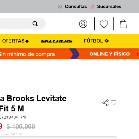
Consultas
Sucursales
OFERTAS🔥
FÚTBOL ⚽
la Brooks Levitate
Fit 5 M
03721D434_7m
9
$
199
.
999
cionales:
$
82
.
643
,
8