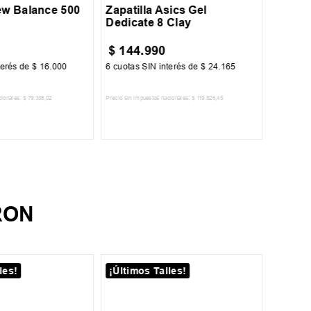
New Balance 500
Zapatilla Asics Gel
Dedicate 8 Clay
$
144
.
990
$
89
.
terés de
$
16
.
000
6
cuotas SIN interés de
$
24
.
165
6
cuotas 
cionales:
$
79
.
338
,
02
Precio sin impuestos nacionales:
$
119
.
826
,
45
Precio sin im
R AL CARRITO
AGREGAR AL CARRITO
A
RON
les!
¡Últimos Talles!
¡Últim
39
44