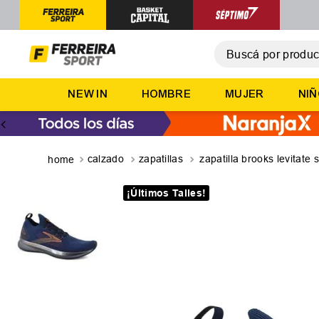
Buscá por producto,
T
NEW IN
HOMBRE
MUJER
NI
1
.
2
.
3
.
calzado
zapatillas
zapatilla brooks levitate s
4
.
¡Últimos Talles!
5
.