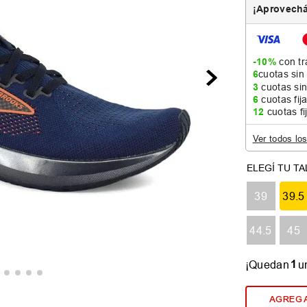
¡Aprovechá
-10%
con tr
6
cuotas sin
3
cuotas sin
6
cuotas fij
12
cuotas fi
Ver todos lo
39
39.5
44.5
45
1
¡Quedan
u
AGREGA