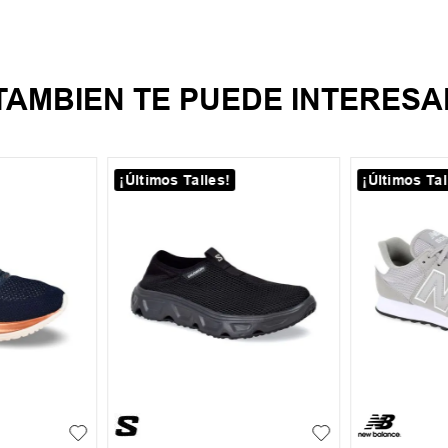
TAMBIEN TE PUEDE INTERESA
¡Últimos Talles!
¡Últimos Tal
38
39
39.5
4
+
1
39.5
40
41
41.5
42
42
43
4