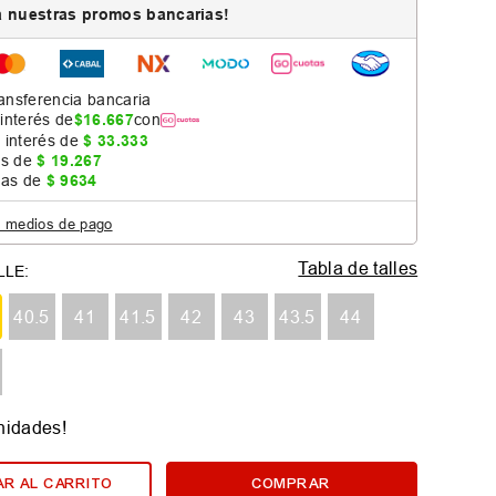
 nuestras promos bancarias!
ansferencia bancaria
 interés de
$
16
.
667
con
 interés de
$
33
.
333
as de
$
19
.
267
jas de
$
9634
s medios de pago
Tabla de talles
40.5
41
41.5
42
43
43.5
44
nidades!
R AL CARRITO
COMPRAR