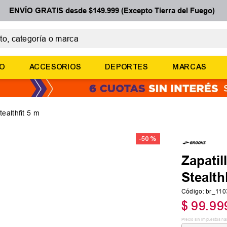
ENVÍO GRATIS desde $149.999 (Excepto Tierra del Fuego)
 categoría o marca
ÉRMINOS MÁS BUSCADOS
ÑO
ACCESORIOS
DEPORTES
MARCAS
botines
zapatillas
basquet
tealthfit 5 m
zapatillas mujer
-
50 %
zapatillas adidas
Zapatil
Stealth
Código
:
br_11
$
99
.
99
Precio sin impuestos na