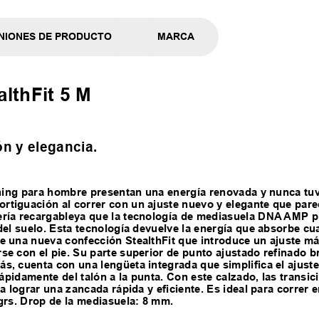
NIONES DE PRODUCTO
MARCA
althFit 5 M
n y elegancia.
unning para hombre presentan una energía renovada y nunca tu
tiguación al correr con un ajuste nuevo y elegante que pare
ería recargableya que la tecnología de mediasuela DNA AMP p
del suelo. Esta tecnología devuelve la energía que absorbe cua
e una nueva confección StealthFit que introduce un ajuste má
e con el pie. Su parte superior de punto ajustado refinado b
, cuenta con una lengüeta integrada que simplifica el ajuste 
rápidamente del talón a la punta. Con este calzado, las transi
 lograr una zancada rápida y eficiente. Es ideal para correr en
grs. Drop de la mediasuela: 8 mm.