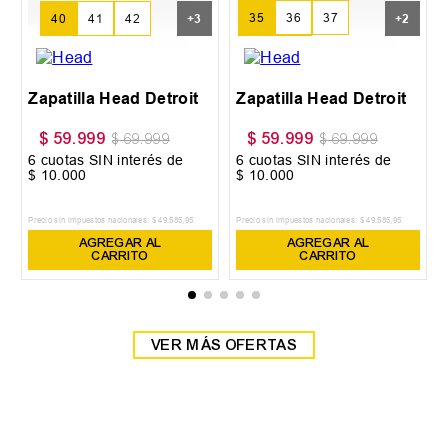
35
36
37
40
41
42
+
3
+
2
38
39
Zapatilla Head Detroit
Zapatilla Head Detroit
$
59
.
999
$
59
.
999
$
69
.
999
$
69
.
999
6
cuotas SIN interés de
6
cuotas SIN interés de
$
10
.
000
$
10
.
000
Precio sin impuestos nacionales:
$
49
.
585
,
95
Precio sin impuestos nacionales:
$
49
.
585
,
95
AGREGAR AL
AGREGAR AL
CARRITO
CARRITO
VER MÁS OFERTAS