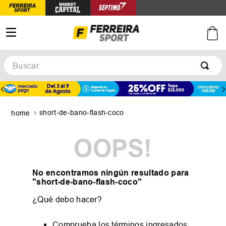
Buscar
TÉRMINOS MÁS BUSCADOS
1
.
botines
short-de-bano-flash-coco
2
.
zapatillas
3
.
basquet
OOPS!
4
.
zapatillas mujer
5
.
zapatillas adidas
No encontramos ningún resultado para
"
short-de-bano-flash-coco
"
¿Qué debo hacer?
Comprueba los términos ingresados