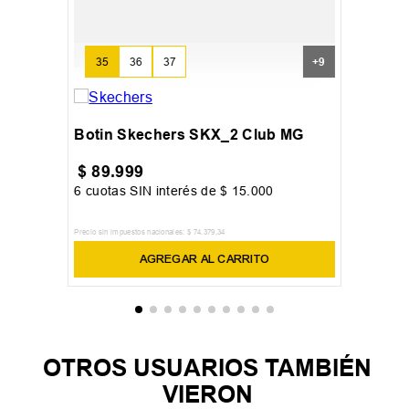
35
36
37
+
9
Botin Skechers SKX_2 Club MG
$
89
.
999
6
cuotas SIN interés de
$
15
.
000
Precio sin impuestos nacionales:
$
74
.
379
,
34
AGREGAR AL CARRITO
OTROS USUARIOS TAMBIÉN
VIERON