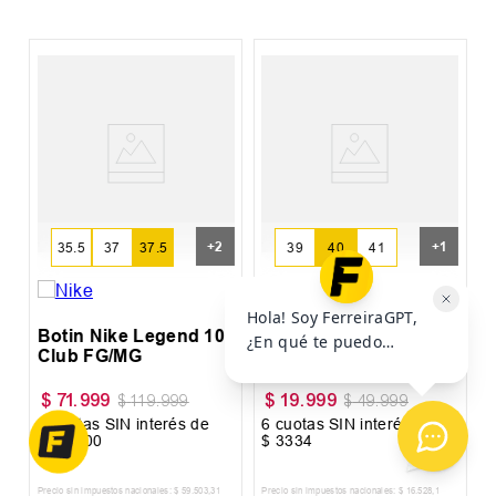
%
B
+
2
+
1
35.5
37
37.5
39
40
41
Botin Nike Legend 10
Botin Athix Cloud
Club FG/MG
Campo
$
71
.
999
$
19
.
999
$
119
.
999
$
49
.
999
6
cuotas SIN interés de
6
cuotas SIN interés de
6
$
12
.
000
$
3334
$
Precio sin impuestos nacionales:
$
59
.
503
,
31
Precio sin impuestos nacionales:
$
16
.
528
,
1
Pr