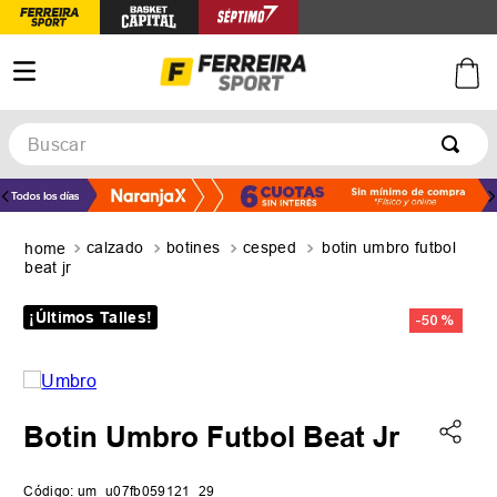
Buscar
TÉRMINOS MÁS BUSCADOS
1
.
botines
calzado
botines
cesped
botin umbro futbol
2
.
zapatillas
beat jr
3
.
basquet
¡Últimos Talles!
-
50 %
4
.
zapatillas mujer
5
.
zapatillas adidas
Botin Umbro Futbol Beat Jr
Código
:
um_u07fb059121_29