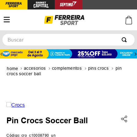
Buscar
TÉRMINOS MÁS BUSCADOS
1
.
botines
accesorios
complementos
pins crocs
pin
2
.
zapatillas
crocs soccer ball
3
.
basquet
4
.
zapatillas mujer
5
.
zapatillas adidas
Pin Crocs Soccer Ball
Código
:
cro_c10008790_un