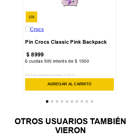
UN
Pin Crocs Classic Pink Backpack
$
8999
6
cuotas SIN interés de
$
1500
Precio sin impuestos nacionales:
$
7437
,
19
AGREGAR AL CARRITO
OTROS USUARIOS TAMBIÉN
VIERON