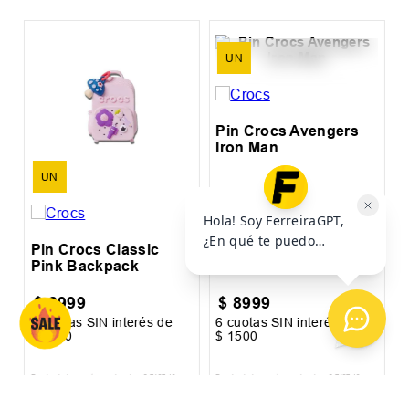
l
P
UN
UN
Pin Crocs Classic
Pin Crocs Avengers
Pink Backpack
Iron Man
$
8999
$
8999
6
cuotas SIN interés de
6
cuotas SIN interés de
6
$
1500
$
1500
$
Precio sin impuestos nacionales:
$
7437
,
19
Precio sin impuestos nacionales:
$
7437
,
19
Pr