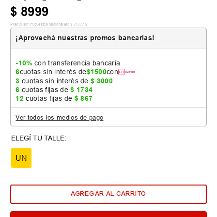
$
8999
Precio sin impuestos nacionales:
$
7437
,
19
¡Aprovechá nuestras promos bancarias!
-10%
con transferencia bancaria
6
cuotas sin interés de
$
1500
con
3
cuotas sin interés de
$
3000
6
cuotas fijas de
$
1734
12
cuotas fijas de
$
867
Ver todos los medios de pago
UN
AGREGAR AL CARRITO