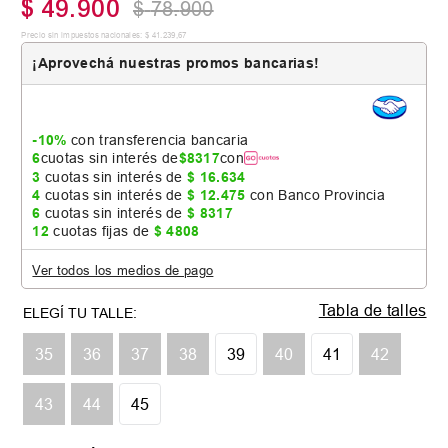
$
49
.
900
$
78
.
900
Precio sin impuestos nacionales:
$
41
.
239
,
67
¡Aprovechá nuestras promos bancarias!
-10%
con transferencia bancaria
6
cuotas sin interés de
$
8317
con
3
cuotas sin interés de
$
16
.
634
4
cuotas sin interés de
$
12
.
475
con Banco Provincia
6
cuotas sin interés de
$
8317
12
cuotas fijas de
$
4808
Ver todos los medios de pago
Tabla de talles
35
36
37
38
39
40
41
42
43
44
45