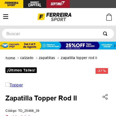
Buscar
TÉRMINOS MÁS BUSCADOS
1
.
botines
calzado
zapatillas
zapatilla topper rod ii
2
.
zapatillas
3
.
basquet
¡Últimos Talles!
-
37 %
4
.
zapatillas mujer
5
.
zapatillas adidas
Zapatilla Topper Rod II
Código
:
TO_25468_39