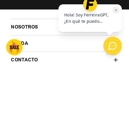
$
69
.
999
$
159
.
999
6
cuotas SIN interés de
6
cuotas SIN interés de
6
$
11
.
667
$
26
.
667
$
AGREGAR AL
AGREGAR AL
CARRITO
CARRITO
SUSCRIBITE A NUESTRO
NESWLETTER
ENVIAR