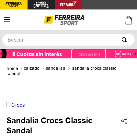
Buscar
TÉRMINOS MÁS BUSCADOS
1
.
botines
calzado
sandalias
sandalia crocs classic
2
.
zapatillas
sandal
3
.
basquet
4
.
zapatillas mujer
5
.
zapatillas adidas
Sandalia Crocs Classic
Sandal