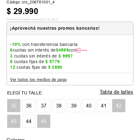
Código
:
cro_206761001_4
$
29
.
990
Precio sin impuestos nacionales:
$
24
.
785
,
12
¡Aprovechá nuestras promos bancarias!
-10%
con transferencia bancaria
6
cuotas sin interés de
$
4999
con
3
cuotas sin interés de
$
9997
6
cuotas fijas de
$
5779
12
cuotas fijas de
$
2890
Ver todos los medios de pago
Tabla de talles
35
36
37
38
39
40
41
42
43
44
45