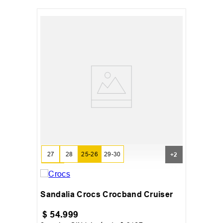
27
28
25-26
29-30
+
2
31-32
Sandalia Crocs Crocband Cruiser
$
54
.
999