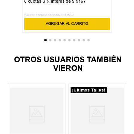
6
cuotas SIN interés de
$
9167
Precio sin impuestos nacionales:
$
45
.
453
,
72
AGREGAR AL CARRITO
OTROS USUARIOS TAMBIÉN
VIERON
¡Últimos Talles!
S
P