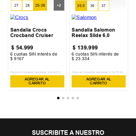
+
2
27
28
25-26
35.5
36
37
29-30
31-32
Sandalia Crocs
Sandalia Salomon
Crocband Cruiser
Reelax Slide 6.0
$
54
.
999
$
139
.
999
6
cuotas SIN interés de
6
cuotas SIN interés de
6
$
9167
$
23
.
334
$
Precio sin impuestos nacionales:
$
45
.
453
,
72
Precio sin impuestos nacionales:
$
115
.
701
,
65
Pr
AGREGAR AL
AGREGAR AL
CARRITO
CARRITO
SUSCRIBITE A NUESTRO