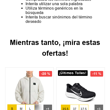
Intenta utilizar una sola palabra
Utiliza términos genéricos en la
búsqueda
Intenta buscar sinónimos del término
deseado
Mientras tanto, ¡mira estas
ofertas!
¡Últimos Talles!
-
20 %
-
11 %
S
M
L
+
1
35.5
37
37.5
+
3