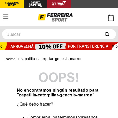
Buscar
TÉRMINOS MÁS BUSCADOS
1
.
botines
zapatilla-caterpillar-genesis-marron
2
.
zapatillas
3
.
basquet
OOPS!
4
.
zapatillas mujer
5
.
zapatillas adidas
No encontramos ningún resultado para
"
zapatilla-caterpillar-genesis-marron
"
¿Qué debo hacer?
Comprueba los términos ingresados