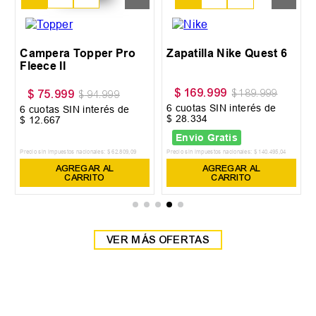
XL
Campera Topper Pro
Zapatilla Nike Quest 6
Fleece II
$
169
.
999
$
189
.
999
$
75
.
999
$
94
.
999
6
cuotas SIN interés de
6
cuotas SIN interés de
$
28
.
334
$
12
.
667
Envio Gratis
Precio sin impuestos nacionales:
$
62
.
809
,
09
Precio sin impuestos nacionales:
$
140
.
495
,
04
AGREGAR AL
AGREGAR AL
CARRITO
CARRITO
VER MÁS OFERTAS