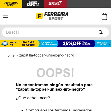
Buscar
TÉRMINOS MÁS BUSCADOS
1
.
botines
zapatilla-topper-unisex-jiro-negro
2
.
zapatillas
3
.
basquet
OOPS!
4
.
zapatillas mujer
5
.
zapatillas adidas
No encontramos ningún resultado para
"
zapatilla-topper-unisex-jiro-negro
"
¿Qué debo hacer?
Comprueba los términos ingresados