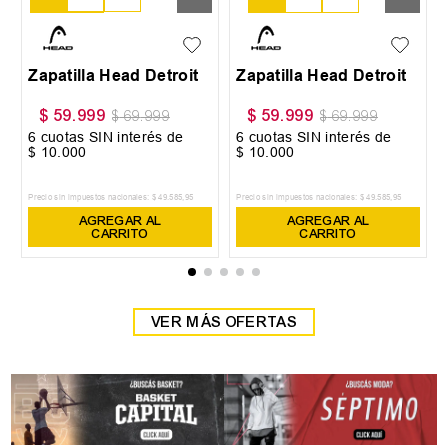
38
39
Zapatilla Head Detroit
Zapatilla Head Detroit
$
59
.
999
$
59
.
999
$
69
.
999
$
69
.
999
6
cuotas SIN interés de
6
cuotas SIN interés de
$
10
.
000
$
10
.
000
Precio sin impuestos nacionales:
$
49
.
585
,
95
Precio sin impuestos nacionales:
$
49
.
585
,
95
AGREGAR AL
AGREGAR AL
CARRITO
CARRITO
VER MÁS OFERTAS