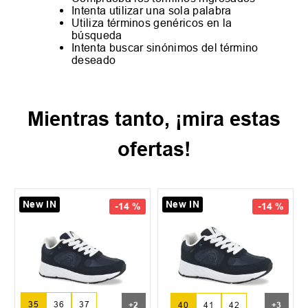
Intenta utilizar una sola palabra
Utiliza términos genéricos en la
búsqueda
Intenta buscar sinónimos del término
deseado
Mientras tanto, ¡mira estas
ofertas!
New IN
New IN
-
14 %
-
14 %
35
36
37
+
2
40
41
42
+
3